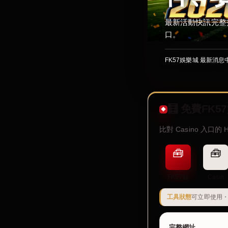
最新活動快訊完整
口。
FK57娛樂城 最新消
🧮 免費FK
比對 Casino 入
🧰
🧰
FK57娛
Casin
工具狀態
可立即使用
完整網址