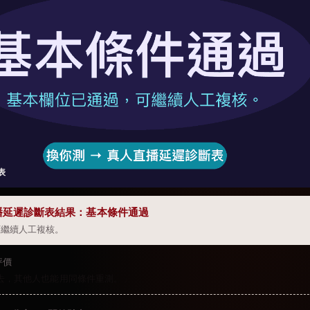
表
播延遲診斷表結果：基本條件通過
可繼續人工複核。
評價
去，其他人也能用同條件重測。