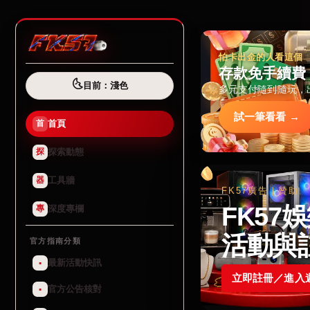
怕卡出金的人看這個
存款免手續費
🌜
目前：淺色
多元支付隨到隨玩，
試一筆看看 →
首
首頁
探
探索動態
器
工具牆
FK57廣告｜贊助
FK5
專
深度專欄
活動與
官方指南分類
最新活動快訊
▪
立即註冊／進入
官方公告核對
▪