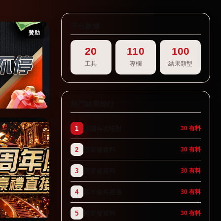
平台數據
贊助
20
110
100
工具
專欄
結果類型
熱門結果排行
1
建議再次核對
30 有料
2
需要補資料
30 有料
3
需要補資料
30 有料
4
基本條件通過
30 有料
5
需要補資料
30 有料