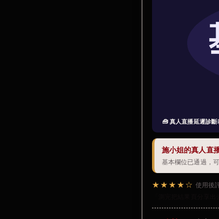
🧰 真人直播延遲診斷
施小姐的真人直
基本欄位已通過，
★★★★☆
使用後
測完把結果頁分享出