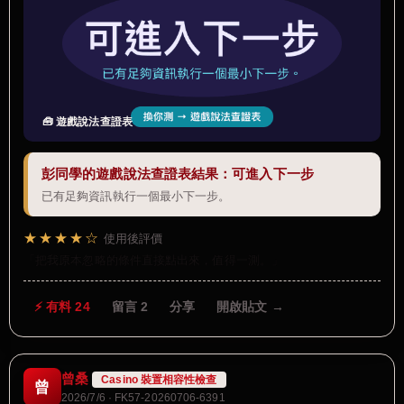
🧰 遊戲說法查證表
彭同學的遊戲說法查證表結果：可進入下一步
已有足夠資訊執行一個最小下一步。
★★★★☆
使用後評價
把我原本忽略的條件直接點出來，值得一測。
⚡ 有料 24
留言 2
分享
開啟貼文 →
曾桑
Casino 裝置相容性檢查
曾
2026/7/6 · FK57-20260706-6391