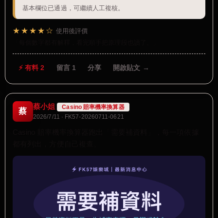
基本欄位已通過，可繼續人工複核。
★★★★☆
使用後評價
每個數字都有解釋，看完順手把原理段也讀了。
⚡ 有料 2
留言 1
分享
開啟貼文 →
蔡小姐
Casino 賠率機率換算器
蔡
2026/7/11 · FK57-20260711-0621
Casino 賠率機率換算器跑出「需要補資料」，每一項依據
都有列出，方便自己複查。