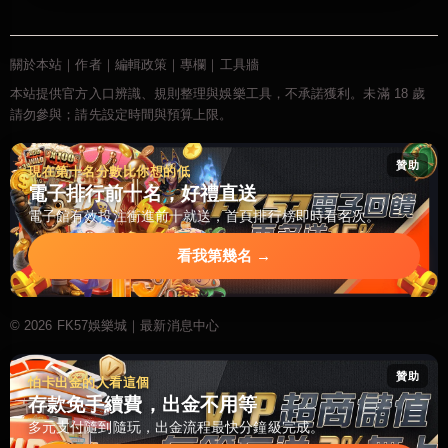
關於本站
｜
作者
｜
編輯政策
｜
專欄
｜
工具牆
本站提供官方入口辨識、規則整理與娛樂工具，不承諾獲利。未滿 18 歲
請勿參與；請先設定時間與預算上限。
贊助
現在第十名分數比你想的低
電子排行前十名，好禮直送
電子館有效投注衝進前十就送，首頁排行榜即時看名次。
看我第幾名 →
© 2026 FK57娛樂城｜最新消息中心
贊助
怕卡出金的人看這個
存款免手續費，出金不用等
多元支付隨到隨玩，出金流程最快分鐘級完成。