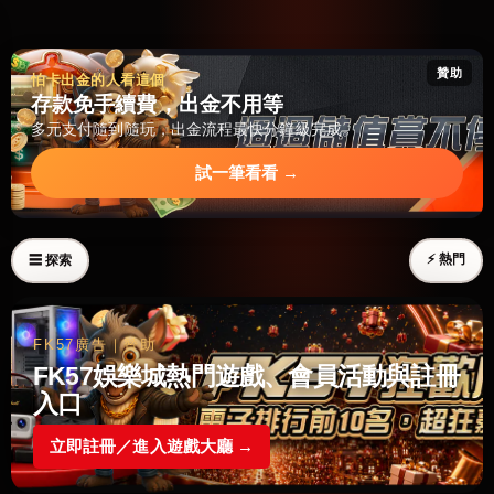
贊助
怕卡出金的人看這個
存款免手續費，出金不用等
多元支付隨到隨玩，出金流程最快分鐘級完成。
試一筆看看 →
⚡ 熱門
☰ 探索
FK57廣告｜贊助
FK57娛樂城熱門遊戲、會員活動與註冊
入口
立即註冊／進入遊戲大廳 →