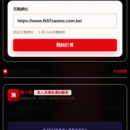
完整網址
請貼完整網址，工具只在本機解析
開始計算
今日工具結果
全部動態
施小姐
真人直播延遲診斷表
施
2026/7/18 · FK57-20260718-1230
同一組資料再測一次仍是「基本條件通過」，比只靠印象判
斷清楚很多。