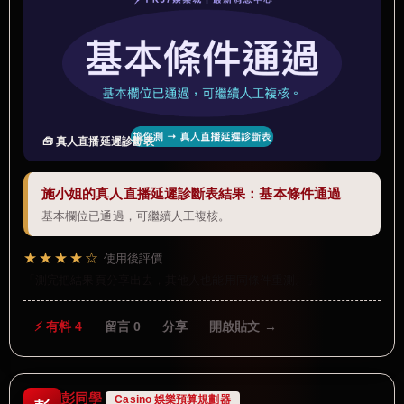
🧰 真人直播延遲診斷表
施小姐的真人直播延遲診斷表結果：基本條件通過
基本欄位已通過，可繼續人工複核。
★★★★☆
使用後評價
測完把結果頁分享出去，其他人也能用同條件重測。
⚡ 有料 4
留言 0
分享
開啟貼文 →
彭同學
Casino 娛樂預算規劃器