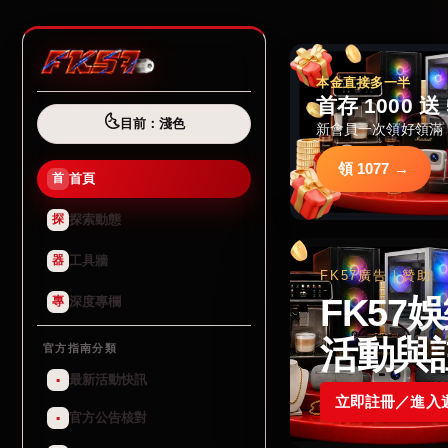
本金直接多一半
首存 1000 送 
🌜
目前：淺色
新會員一次領好領滿
領 1077 →
首
首頁
探
探索動態
器
工具牆
FK57廣告｜贊助
FK5
專
深度專欄
活動與
官方指南分類
最新活動快訊
▪
立即註冊／進入
官方公告核對
▪