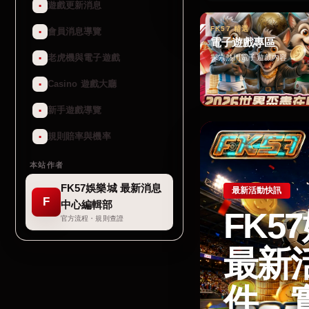
遊戲更新消息
▪
FK57 精選
會員消息導覽
▪
電子遊戲專區
老虎機與電子遊戲
▪
探索熱門電子遊戲內容 →
Casino 遊戲大廳
▪
新手遊戲導覽
▪
規則賠率與機率
▪
本站作者
FK57娛樂城 最新消息
最新活動快訊
F
中心編輯部
FK5
官方流程・規則查證
最新
件、