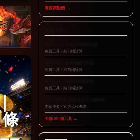
看探索動態 →
精選工具
🧰 Casino 攻略可信度評分器
免費工具・純前端計算
🧰 Casino 會員權益比較器
免費工具・純前端計算
🧰 Casino 活動資格檢查表
免費工具・純前端計算
｜
FK57娛樂城 最新消息中心編輯部
本站作者・官方流程查證
：條
全部 20 個工具 →