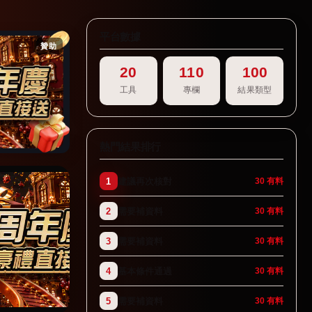
平台數據
贊助
20
110
100
工具
專欄
結果類型
熱門結果排行
1
建議再次核對
30 有料
2
需要補資料
30 有料
3
需要補資料
30 有料
4
基本條件通過
30 有料
5
需要補資料
30 有料