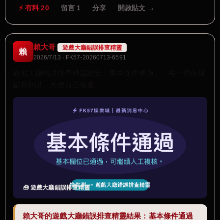
⚡ 有料 20
留言 1
分享
開啟貼文 →
賴大哥
遊戲大廳錯誤排查精靈
賴
2026/7/13 · FK57-20260713-6591
遊戲大廳錯誤排查精靈跑出「基本條件通過」，每一項依據
都有列出，方便自己複查。
🧰 遊戲大廳錯誤排查精靈
賴大哥的遊戲大廳錯誤排查精靈結果：基本條件通過