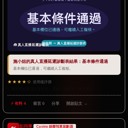
🧰 真人直播延遲診斷表
施小姐的真人直播延遲診斷表結果：基本條件通過
基本欄位已通過，可繼續人工複核。
★★★★☆
使用後評價
測完把結果頁分享出去，其他人也能用同條件重測。
⚡ 有料 4
留言 0
分享
開啟貼文 →
彭同學
Casino 娛樂預算規劃器