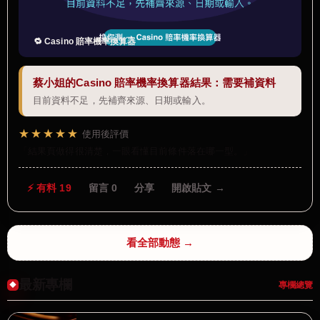
🔁 Casino 賠率機率換算器
蔡小姐的Casino 賠率機率換算器結果：需要補資料
目前資料不足，先補齊來源、日期或輸入。
★★★★★
使用後評價
結果頁做得很清楚，一眼看懂目前條件落在哪一型。
⚡ 有料 19
留言 0
分享
開啟貼文 →
看全部動態 →
最新專欄
專欄總覽