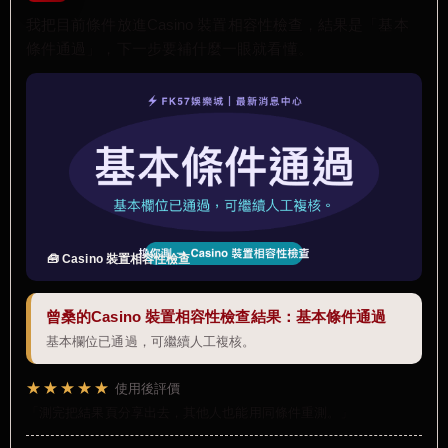
我把目前條件放進Casino 裝置相容性檢查，結果是「基本
條件通過」，下一步要補什麼一眼就看懂。
🧰 Casino 裝置相容性檢查
曾桑的Casino 裝置相容性檢查結果：基本條件通過
基本欄位已通過，可繼續人工複核。
★★★★★
使用後評價
測完把結果頁分享出去，其他人也能用同條件重測。