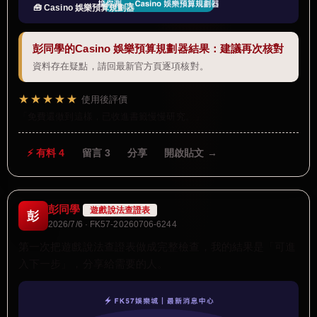
🧰 Casino 娛樂預算規劃器
彭同學的Casino 娛樂預算規劃器結果：建議再次核對
資料存在疑點，請回最新官方頁逐項核對。
★★★★★
使用後評價
免費還做到這樣，已收進書籤慢慢研究。
⚡ 有料 4
留言 3
分享
開啟貼文 →
彭同學
遊戲說法查證表
彭
2026/7/6 · FK57-20260706-6244
第一次把遊戲說法查證表做成完整檢查，我的結果是「可進
入下一步」，分享給需要的人。