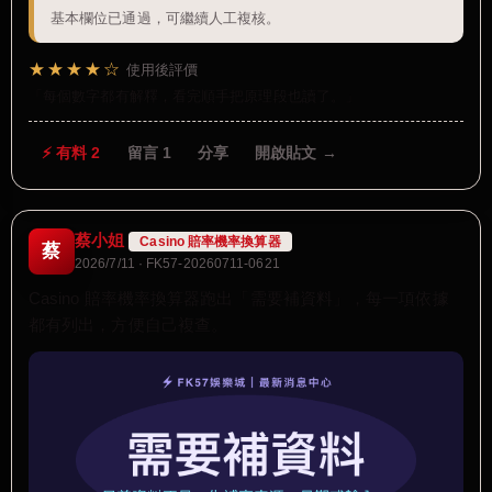
基本欄位已通過，可繼續人工複核。
★★★★☆
使用後評價
每個數字都有解釋，看完順手把原理段也讀了。
⚡ 有料 2
留言 1
分享
開啟貼文 →
蔡小姐
Casino 賠率機率換算器
蔡
2026/7/11 · FK57-20260711-0621
Casino 賠率機率換算器跑出「需要補資料」，每一項依據
都有列出，方便自己複查。