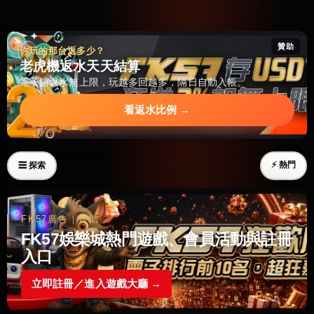
贊助
你玩的那台返多少？
老虎機返水天天結算
電子館返水無上限，玩越多回越多，隔日自動入帳。
看返水比例 →
⚡ 熱門
☰ 探索
FK57廣告｜贊助
FK57娛樂城熱門遊戲、會員活動與註冊
入口
立即註冊／進入遊戲大廳 →