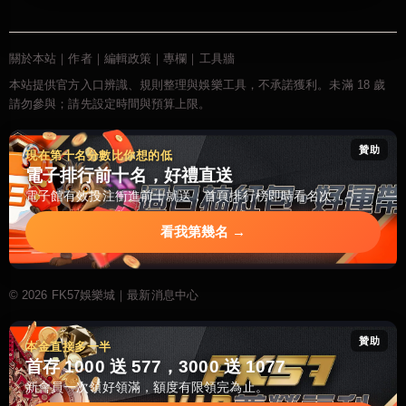
關於本站
｜
作者
｜
編輯政策
｜
專欄
｜
工具牆
本站提供官方入口辨識、規則整理與娛樂工具，不承諾獲利。未滿 18 歲
請勿參與；請先設定時間與預算上限。
贊助
現在第十名分數比你想的低
電子排行前十名，好禮直送
電子館有效投注衝進前十就送，首頁排行榜即時看名次。
看我第幾名 →
© 2026 FK57娛樂城｜最新消息中心
贊助
本金直接多一半
首存 1000 送 577，3000 送 1077
新會員一次領好領滿，額度有限領完為止。