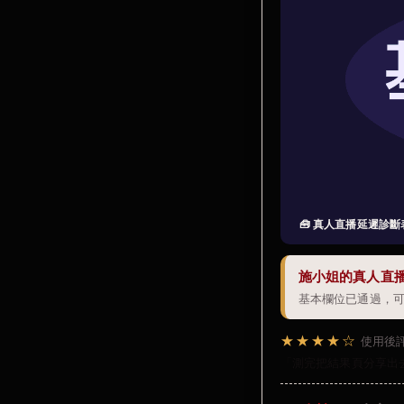
🧰 真人直播延遲診斷
施小姐的真人直
基本欄位已通過，
★★★★☆
使用後
測完把結果頁分享出