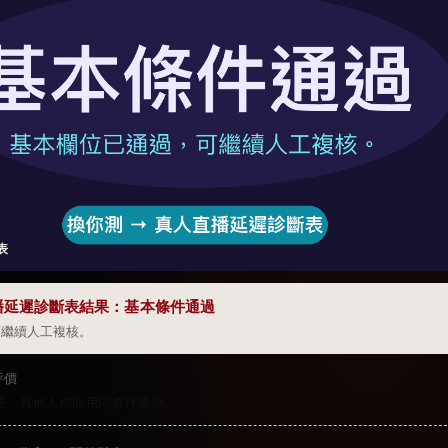
表
播延遲診斷表結果：基本條件通過
可繼續人工複核。
評價
去，其他人也能用同條件重測。