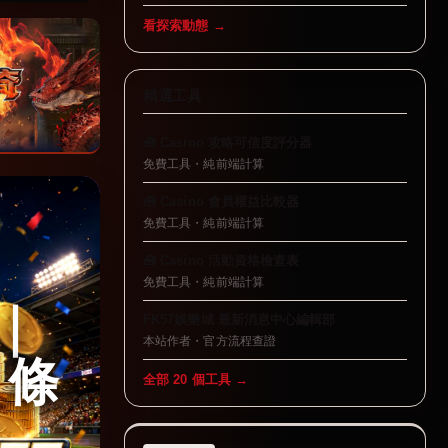
看探索動態 →
精選工具
🧰 Casino 攻略可信度評分器
免費工具・純前端計算
🧰 Casino 會員權益比較器
免費工具・純前端計算
🧰 Casino 活動資格檢查表
免費工具・純前端計算
｜
FK57娛樂城 最新消息中心編輯部
本站作者・官方流程查證
：條
全部 20 個工具 →