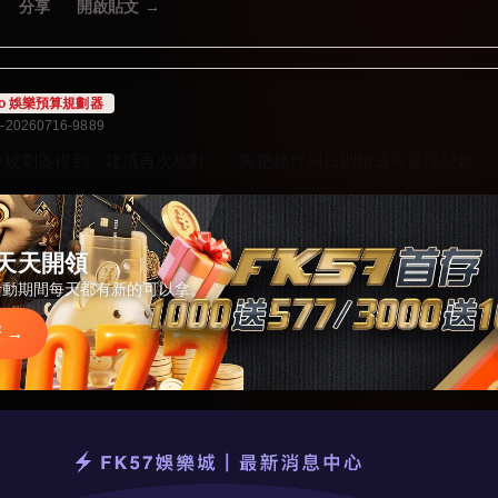
分享
開啟貼文 →
ino 娛樂預算規劃器
7-20260716-9889
娛樂預算規劃器得到「建議再次核對」，先把條件與日期留成可重現紀錄。
天天開領
活動期間每天都有新的可以拿。
 →