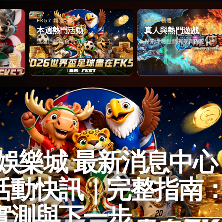
FK57 精選
FK57 精選
本週熱門活動
真人與熱門遊戲
查看活動與會員情報 →
探索即時遊戲與最新內容 →
7娛樂城 最新消息中心
活動快訊｜完整指南
實測與下一步