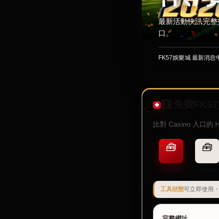
最新活動快訊完整
口。
FK57娛樂城 最新消
🧮 免費FK
比對 Casino 入
🧰
🧰
FK57娛
Casin
工具狀態
可立即使用
完整網址