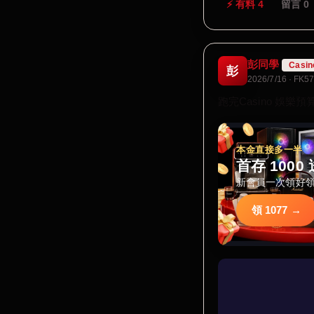
⚡ 有料 4
留言 0
彭同學
Cas
彭
2026/7/16 · FK5
跑完Casino 
本金直接多一半
首存 1000 
新會員一次領好
領 1077 →