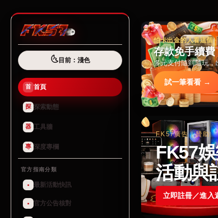
怕卡出金的人看這個
存款免手續費
🌜
目前：淺色
多元支付隨到隨玩，
試一筆看看 →
首
首頁
探
探索動態
器
工具牆
FK57廣告｜贊助
FK5
專
深度專欄
活動與
官方指南分類
最新活動快訊
▪
立即註冊／進入
官方公告核對
▪