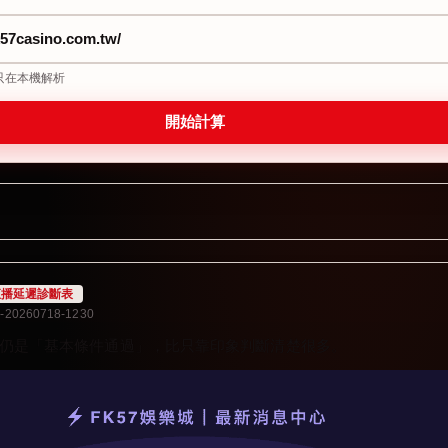
只在本機解析
開始計算
直播延遲診斷表
7-20260718-1230
仍是「基本條件通過」，比只靠印象判斷清楚很多。