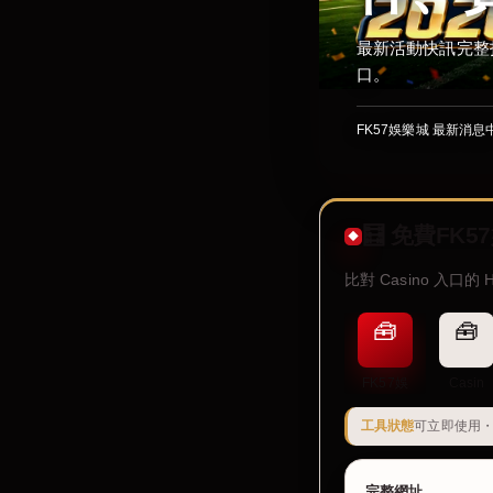
最新活動快訊完整
口。
FK57娛樂城 最新消
🧮 免費FK
比對 Casino 入
🧰
🧰
FK57娛
Casin
工具狀態
可立即使用
完整網址