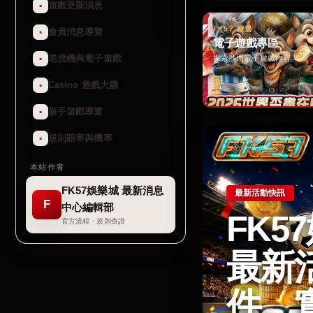
遊戲更新消息
▪
FK57 精選
會員消息導覽
▪
電子遊戲專區
老虎機與電子遊戲
▪
探索熱門電子遊戲內容 →
Casino 遊戲大廳
▪
新手遊戲導覽
▪
規則賠率與機率
▪
本站作者
FK57娛樂城 最新消息
最新活動快訊
F
中心編輯部
FK5
官方流程・規則查證
最新
件、