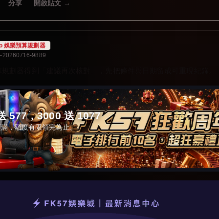
分享
開啟貼文 →
ino 娛樂預算規劃器
7-20260716-9889
娛樂預算規劃器得到「建議再次核對」，先把條件與日期留成可重現紀錄。
送 577，3000 送 1077
領滿，額度有限領完為止。