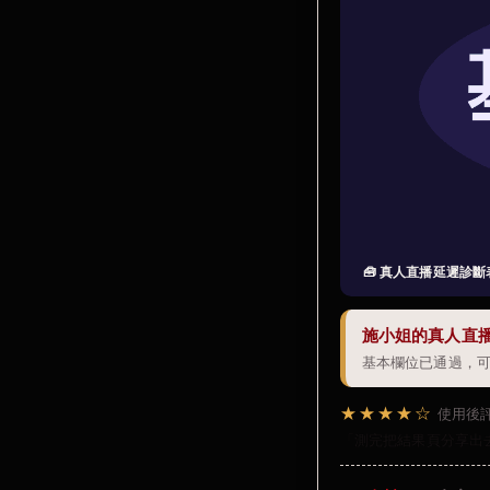
🧰 真人直播延遲診斷
施小姐的真人直
基本欄位已通過，
★★★★☆
使用後
測完把結果頁分享出