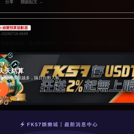
分享
開啟貼文 →
ino 娛樂預算規劃器
7-20260716-9889
娛樂預算規劃器得到「建議再次核對」，先把條件與日期留成可重現紀錄。
？
天天結算
限，玩越多回越多，隔日自動入帳。
→