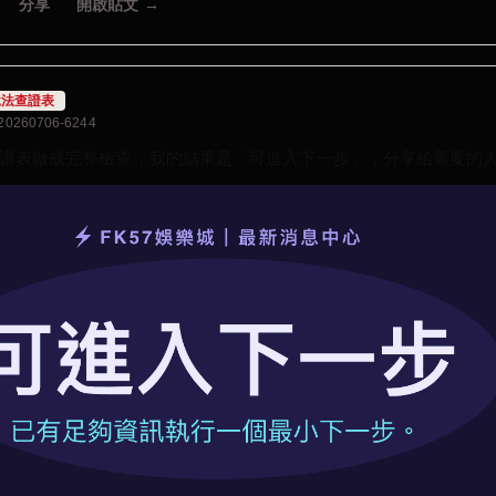
分享
開啟貼文 →
說法查證表
-20260706-6244
證表做成完整檢查，我的結果是「可進入下一步」，分享給需要的