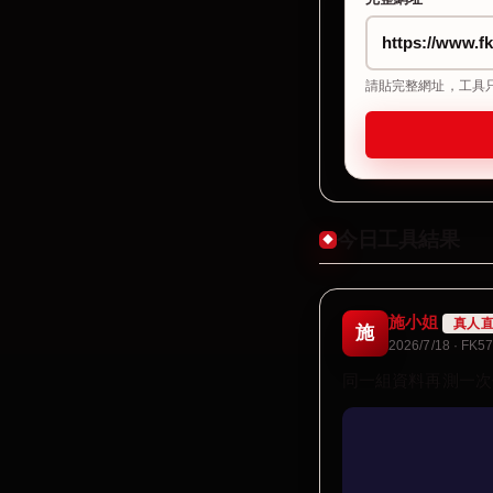
請貼完整網址，工具
今日工具結果
施小姐
真人
施
2026/7/18 · FK5
同一組資料再測一次