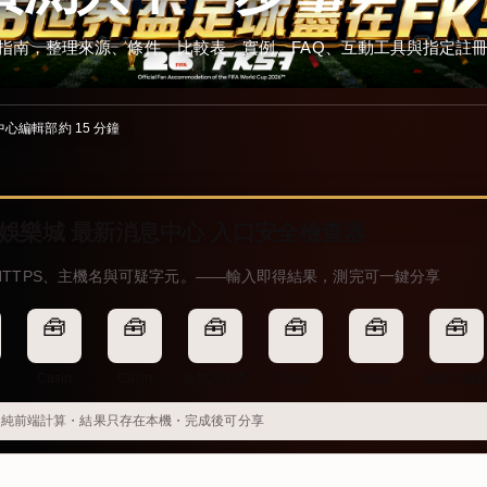
指南，整理來源、條件、比較表、實例、FAQ、互動工具與指定註
息中心編輯部
約 15 分鐘
57娛樂城 最新消息中心 入口安全檢查器
口的 HTTPS、主機名與可疑字元。——輸入即得結果，測完可一鍵分享
🧰
🧰
🧰
🧰
🧰
🧰
Casin
Casin
遊戲說法查
Casin
Casin
遊戲大廳
・純前端計算・結果只存在本機・完成後可分享