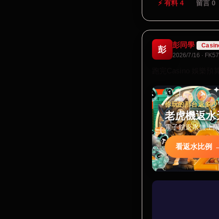
⚡ 有料 4
留言 0
彭同學
Cas
彭
2026/7/16 · FK5
跑完Casino 
你玩的那台返多少
老虎機返水
電子館返水無上
看返水比例 