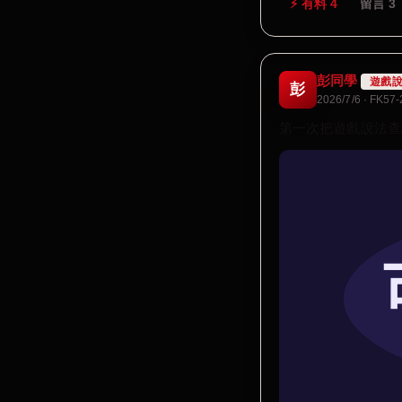
⚡ 有料 4
留言 3
彭同學
遊戲
彭
2026/7/6 · FK57
第一次把遊戲說法查