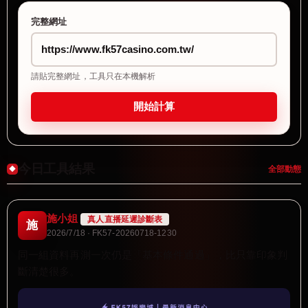
完整網址
請貼完整網址，工具只在本機解析
開始計算
今日工具結果
全部動態
施小姐
真人直播延遲診斷表
施
2026/7/18 · FK57-20260718-1230
同一組資料再測一次仍是「基本條件通過」，比只靠印象判
斷清楚很多。