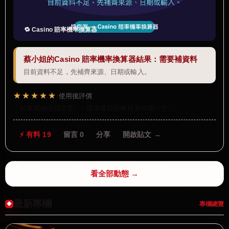
🔁 Casino 賠率機率換算器
蔡小姐的Casino 賠率機率換算器結果：需要補資料
目前資料不足，先補齊來源、日期或輸入。
★★★★★
使用後評價
結果頁做得很清楚，一眼看懂目前條件落在哪一型。
⚡ 有料 19
留言 0
分享
開啟貼文 →
看全部動態 →
最新專欄
專欄總覽