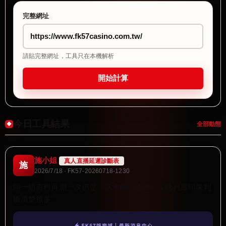
完整網址
請貼完整網址，工具只在本機解析
開始計算
今日工具結果
全部動態
施小姐
真人直播延遲診斷表
施
2026/7/18 · FK57-20260718-1230
同一組資料再測一次仍是「基本條件通過」，比只靠印象判
斷清楚很多。