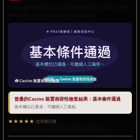
我把目前條件放進Casino 裝置相容性檢查，結果是「基本
條件通過」，下一步要補什麼一眼就看懂。
🧰 Casino 裝置相容性檢查
曾桑的Casino 裝置相容性檢查結果：基本條件通過
基本欄位已通過，可繼續人工複核。
★★★★★
使用後評價
測完把結果頁分享出去，其他人也能用同條件重測。