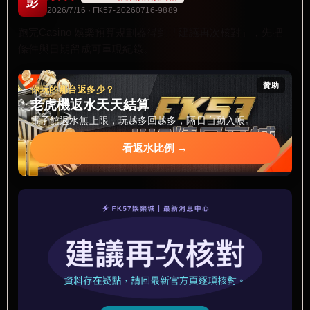
彭
2026/7/16 · FK57-20260716-9889
跑完Casino 娛樂預算規劃器得到「建議再次核對」，先把
條件與日期留成可重現紀錄。
贊助
你玩的那台返多少？
老虎機返水天天結算
電子館返水無上限，玩越多回越多，隔日自動入帳。
看返水比例 →