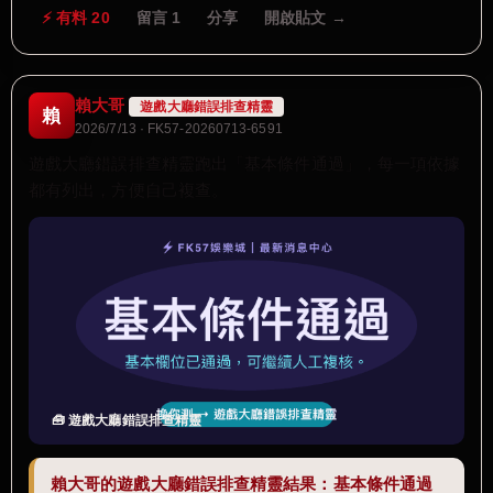
⚡ 有料 20
留言 1
分享
開啟貼文 →
賴大哥
遊戲大廳錯誤排查精靈
賴
2026/7/13 · FK57-20260713-6591
遊戲大廳錯誤排查精靈跑出「基本條件通過」，每一項依據
都有列出，方便自己複查。
🧰 遊戲大廳錯誤排查精靈
賴大哥的遊戲大廳錯誤排查精靈結果：基本條件通過