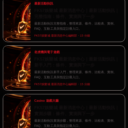
最新活動快訊
FK57娛樂城 最新消息中心｜最新活動快訊｜
完整指南：條件、實測與下一步
最新活動快訊完整指南，整理來源、條件、比較表、實例、
FAQ、互動工具與指定註冊入口。
FK57娛樂城 最新消息中心編輯部・15 分鐘
老虎機與電子遊戲
FK57娛樂城 最新消息中心｜最新活動快訊｜
新手入門：條件、實測與下一步
最新活動快訊新手入門，整理來源、條件、比較表、實例、
FAQ、互動工具與指定註冊入口。
FK57娛樂城 最新消息中心編輯部・15 分鐘
Casino 遊戲大廳
FK57娛樂城 最新消息中心｜最新活動快訊｜
實測步驟：條件、實測與下一步
最新活動快訊實測步驟，整理來源、條件、比較表、實例、
FAQ、互動工具與指定註冊入口。