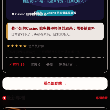
🔁 Casino 賠率機率換算器
蔡小姐的Casino 賠率機率換算器結果：需要補資料
目前資料不足，先補齊來源、日期或輸入。
★★★★★
使用後評價
結果頁做得很清楚，一眼看懂目前條件落在哪一型。
⚡ 有料 19
留言 0
分享
開啟貼文 →
看全部動態 →
最新專欄
專欄總覽