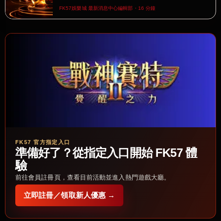
FK57娛樂城 最新消息中心編輯部・16 分鐘
FK57 官方指定入口
準備好了？從指定入口開始 FK57 體
驗
前往會員註冊頁，查看目前活動並進入熱門遊戲大廳。
立即註冊／領取新人優惠 →