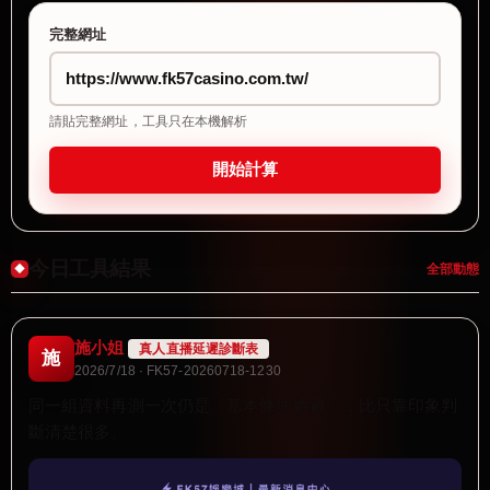
完整網址
請貼完整網址，工具只在本機解析
開始計算
今日工具結果
全部動態
施小姐
真人直播延遲診斷表
施
2026/7/18 · FK57-20260718-1230
同一組資料再測一次仍是「基本條件通過」，比只靠印象判
斷清楚很多。