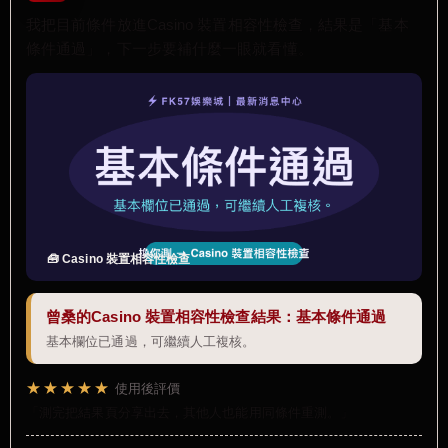
我把目前條件放進Casino 裝置相容性檢查，結果是「基本
條件通過」，下一步要補什麼一眼就看懂。
🧰 Casino 裝置相容性檢查
曾桑的Casino 裝置相容性檢查結果：基本條件通過
基本欄位已通過，可繼續人工複核。
★★★★★
使用後評價
測完把結果頁分享出去，其他人也能用同條件重測。