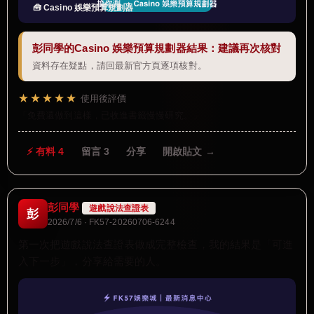
🧰 Casino 娛樂預算規劃器
彭同學的Casino 娛樂預算規劃器結果：建議再次核對
資料存在疑點，請回最新官方頁逐項核對。
★★★★★
使用後評價
免費還做到這樣，已收進書籤慢慢研究。
⚡ 有料 4
留言 3
分享
開啟貼文 →
彭同學
遊戲說法查證表
彭
2026/7/6 · FK57-20260706-6244
第一次把遊戲說法查證表做成完整檢查，我的結果是「可進
入下一步」，分享給需要的人。