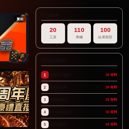
平台數據
贊助
20
110
100
工具
專欄
結果類型
熱門結果排行
1
建議再次核對
30 有料
2
需要補資料
30 有料
3
需要補資料
30 有料
4
基本條件通過
30 有料
5
需要補資料
30 有料