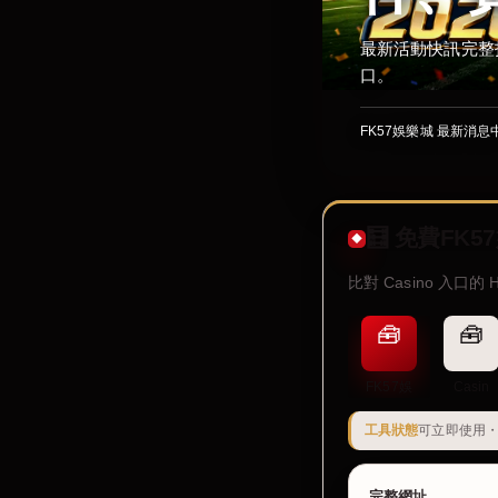
最新活動快訊完整
口。
FK57娛樂城 最新消
🧮 免費FK
比對 Casino 入
🧰
🧰
FK57娛
Casin
工具狀態
可立即使用
完整網址