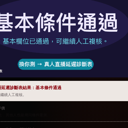
表
播延遲診斷表結果：基本條件通過
可繼續人工複核。
評價
去，其他人也能用同條件重測。