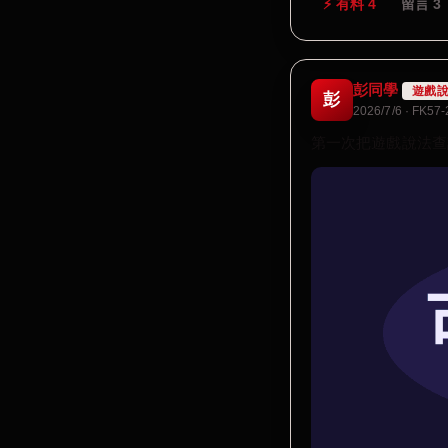
⚡ 有料 4
留言 3
彭同學
遊戲
彭
2026/7/6 · FK57
第一次把遊戲說法查