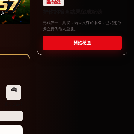
開始查證
把你的檢查結果留成紀錄
冊入
完成任一工具後，結果只存於本機，也能開啟
獨立頁供他人重測。
開始檢查
🧰
🧰
🧰
🔁
🧰
📡
錯
官方公告核
真人直播延
真人百家樂
Casin
Casin
真人桌流程