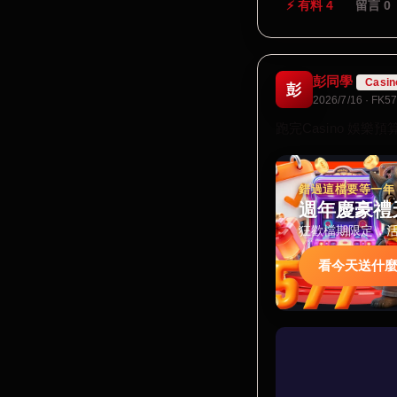
⚡ 有料 4
留言 0
彭同學
Cas
彭
2026/7/16 · FK5
跑完Casino 
錯過這檔要等一年
週年慶豪禮
狂歡檔期限定，
看今天送什麼