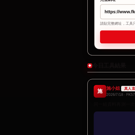
請貼完整網址，工具
今日工具結果
施小姐
真人
施
2026/7/18 · FK5
同一組資料再測一次