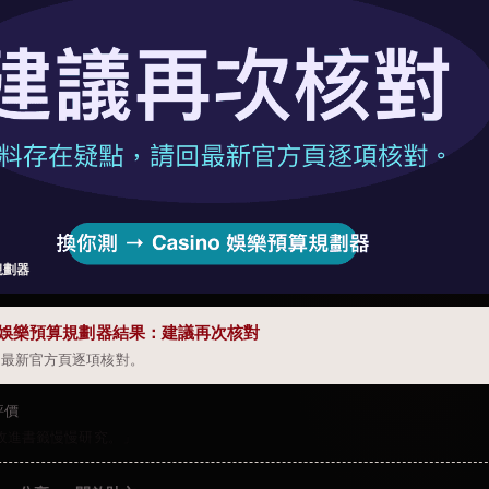
算規劃器
no 娛樂預算規劃器結果：建議再次核對
回最新官方頁逐項核對。
評價
收進書籤慢慢研究。