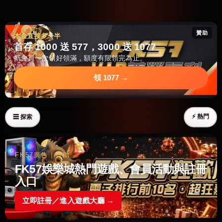
贊助
本金直接多一半
首存 1000 送 577，3000 送 1077
新會員一次領好領滿，額度有限領完為止。
領 1077 →
⚡ 熱門
☰ 探索
FK57廣告｜贊助
FK57娛樂城熱門遊戲、會員活動與註冊
入口
立即註冊／進入遊戲大廳 →