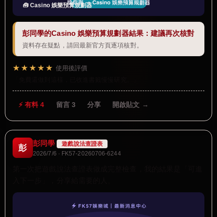
🧰 Casino 娛樂預算規劃器
彭同學的Casino 娛樂預算規劃器結果：建議再次核對
資料存在疑點，請回最新官方頁逐項核對。
★★★★★
使用後評價
免費還做到這樣，已收進書籤慢慢研究。
⚡ 有料 4
留言 3
分享
開啟貼文 →
彭同學
遊戲說法查證表
彭
2026/7/6 · FK57-20260706-6244
第一次把遊戲說法查證表做成完整檢查，我的結果是「可進
入下一步」，分享給需要的人。