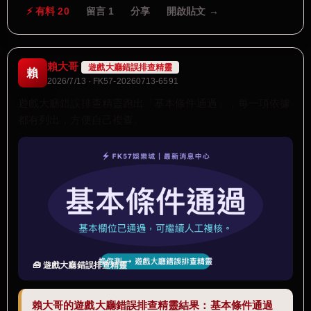
⚡ 有料 20
留言 1
分享
開啟貼文 →
賴大哥
遊戲大廳錯誤排查精靈
賴
2026/7/13 · FK57-20260713-6591
遊戲大廳錯誤排查精靈跑出「基本條件通過」，每一項依據
都有列出，方便自己複查。
🧰 遊戲大廳錯誤排查精靈
賴大哥的遊戲大廳錯誤排查精靈結果：基本條件通過