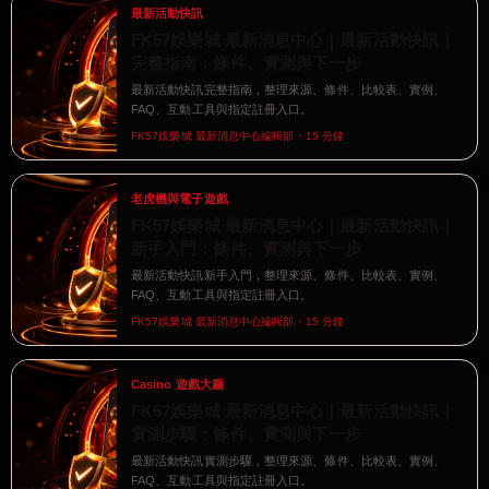
最新活動快訊
FK57娛樂城 最新消息中心｜最新活動快訊｜
完整指南：條件、實測與下一步
最新活動快訊完整指南，整理來源、條件、比較表、實例、
FAQ、互動工具與指定註冊入口。
FK57娛樂城 最新消息中心編輯部・15 分鐘
老虎機與電子遊戲
FK57娛樂城 最新消息中心｜最新活動快訊｜
新手入門：條件、實測與下一步
最新活動快訊新手入門，整理來源、條件、比較表、實例、
FAQ、互動工具與指定註冊入口。
FK57娛樂城 最新消息中心編輯部・15 分鐘
Casino 遊戲大廳
FK57娛樂城 最新消息中心｜最新活動快訊｜
實測步驟：條件、實測與下一步
最新活動快訊實測步驟，整理來源、條件、比較表、實例、
FAQ、互動工具與指定註冊入口。