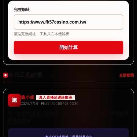
完整網址
請貼完整網址，工具只在本機解析
開始計算
今日工具結果
全部動態
施小姐
真人直播延遲診斷表
施
2026/7/18 · FK57-20260718-1230
同一組資料再測一次仍是「基本條件通過」，比只靠印象判
斷清楚很多。