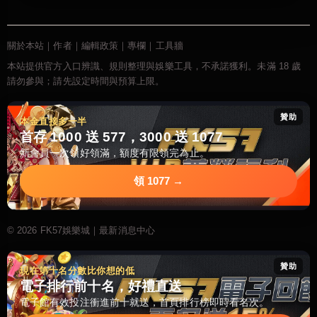
關於本站
｜
作者
｜
編輯政策
｜
專欄
｜
工具牆
本站提供官方入口辨識、規則整理與娛樂工具，不承諾獲利。未滿 18 歲
請勿參與；請先設定時間與預算上限。
贊助
本金直接多一半
首存 1000 送 577，3000 送 1077
新會員一次領好領滿，額度有限領完為止。
領 1077 →
© 2026 FK57娛樂城｜最新消息中心
贊助
現在第十名分數比你想的低
電子排行前十名，好禮直送
電子館有效投注衝進前十就送，首頁排行榜即時看名次。