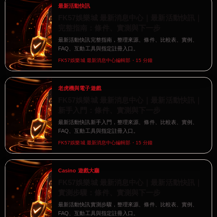
最新活動快訊
FK57娛樂城 最新消息中心｜最新活動快訊｜
完整指南：條件、實測與下一步
最新活動快訊完整指南，整理來源、條件、比較表、實例、
FAQ、互動工具與指定註冊入口。
FK57娛樂城 最新消息中心編輯部・15 分鐘
老虎機與電子遊戲
FK57娛樂城 最新消息中心｜最新活動快訊｜
新手入門：條件、實測與下一步
最新活動快訊新手入門，整理來源、條件、比較表、實例、
FAQ、互動工具與指定註冊入口。
FK57娛樂城 最新消息中心編輯部・15 分鐘
Casino 遊戲大廳
FK57娛樂城 最新消息中心｜最新活動快訊｜
實測步驟：條件、實測與下一步
最新活動快訊實測步驟，整理來源、條件、比較表、實例、
FAQ、互動工具與指定註冊入口。