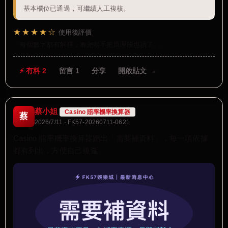
基本欄位已通過，可繼續人工複核。
★★★★☆
使用後評價
每個數字都有解釋，看完順手把原理段也讀了。
⚡ 有料 2
留言 1
分享
開啟貼文 →
蔡小姐
Casino 賠率機率換算器
蔡
2026/7/11 · FK57-20260711-0621
Casino 賠率機率換算器跑出「需要補資料」，每一項依據
都有列出，方便自己複查。