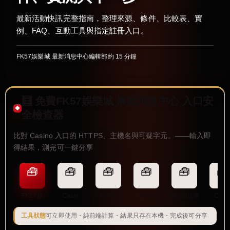
最新活動快訊完整指南，整理來源、條件、比較表、實
例、FAQ、互動工具與指定註冊入口。
FK57娛樂城 最新消息中心編輯部
約 15 分鐘
🧮 免費FK57娛樂城 最新消息中心 入口安
全檢查器
比對 Casino 入口的 HTTPS、主機名與可疑字元。——輸入即
得結果，測完可一鍵分享
🧰
🧰
🧰
🧰
🧰
🧰
FK57娛
Casin
Casin
Casin
遊戲說法查
Casi
工具狀態
可立即使用・純前端計算・結果只存在本機・完成後可分享