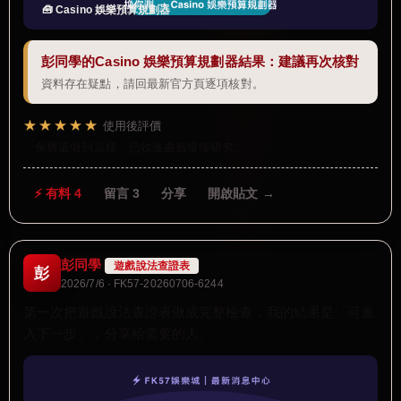
🧰 Casino 娛樂預算規劃器
彭同學的Casino 娛樂預算規劃器結果：建議再次核對
資料存在疑點，請回最新官方頁逐項核對。
★★★★★
使用後評價
免費還做到這樣，已收進書籤慢慢研究。
⚡ 有料 4
留言 3
分享
開啟貼文 →
彭同學
遊戲說法查證表
彭
2026/7/6 · FK57-20260706-6244
第一次把遊戲說法查證表做成完整檢查，我的結果是「可進
入下一步」，分享給需要的人。