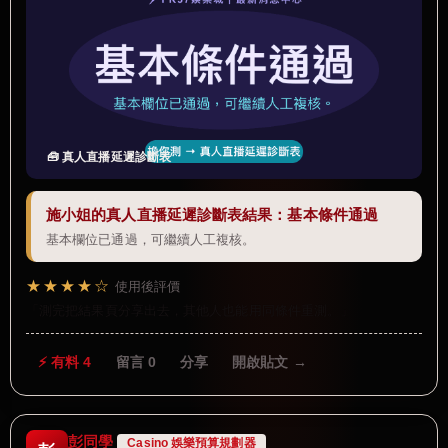
🧰 真人直播延遲診斷表
施小姐的真人直播延遲診斷表結果：基本條件通過
基本欄位已通過，可繼續人工複核。
★★★★☆
使用後評價
測完把結果頁分享出去，其他人也能用同條件重測。
⚡ 有料 4
留言 0
分享
開啟貼文 →
彭同學
Casino 娛樂預算規劃器