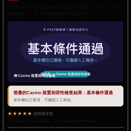
我把目前條件放進Casino 裝置相容性檢查，結果是「基本
條件通過」，下一步要補什麼一眼就看懂。
🧰 Casino 裝置相容性檢查
曾桑的Casino 裝置相容性檢查結果：基本條件通過
基本欄位已通過，可繼續人工複核。
★★★★★
使用後評價
測完把結果頁分享出去，其他人也能用同條件重測。