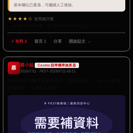
基本欄位已通過，可繼續人工複核。
★★★★☆
使用後評價
每個數字都有解釋，看完順手把原理段也讀了。
⚡ 有料 2
留言 1
分享
開啟貼文 →
蔡小姐
Casino 賠率機率換算器
蔡
2026/7/11 · FK57-20260711-0621
Casino 賠率機率換算器跑出「需要補資料」，每一項依據
都有列出，方便自己複查。