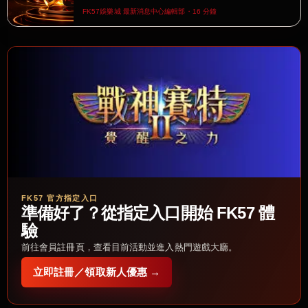
FK57娛樂城 最新消息中心編輯部・16 分鐘
FK57 官方指定入口
準備好了？從指定入口開始 FK57 體
驗
前往會員註冊頁，查看目前活動並進入熱門遊戲大廳。
立即註冊／領取新人優惠 →