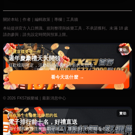
關於本站
｜
作者
｜
編輯政策
｜
專欄
｜
工具牆
本站提供官方入口辨識、規則整理與娛樂工具，不承諾獲利。未滿 18 歲
請勿參與；請先設定時間與預算上限。
贊助
錯過這檔要等一年
週年慶豪禮天天開領
狂歡檔期限定，活動期間每天都有新的可以拿。
看今天送什麼 →
© 2026 FK57娛樂城｜最新消息中心
贊助
現在第十名分數比你想的低
電子排行前十名，好禮直送
電子館有效投注衝進前十就送，首頁排行榜即時看名次。