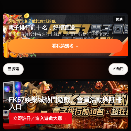
贊助
現在第十名分數比你想的低
電子排行前十名，好禮直送
電子館有效投注衝進前十就送，首頁排行榜即時看名次。
看我第幾名 →
⚡ 熱門
☰ 探索
FK57廣告｜贊助
FK57娛樂城熱門遊戲、會員活動與註冊
入口
立即註冊／進入遊戲大廳 →