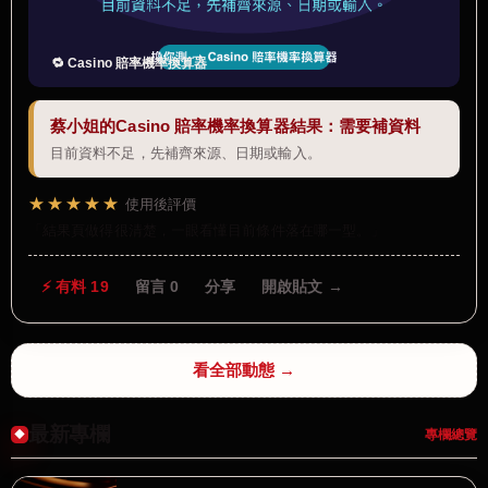
🔁 Casino 賠率機率換算器
蔡小姐的Casino 賠率機率換算器結果：需要補資料
目前資料不足，先補齊來源、日期或輸入。
★★★★★
使用後評價
結果頁做得很清楚，一眼看懂目前條件落在哪一型。
⚡ 有料 19
留言 0
分享
開啟貼文 →
看全部動態 →
最新專欄
專欄總覽