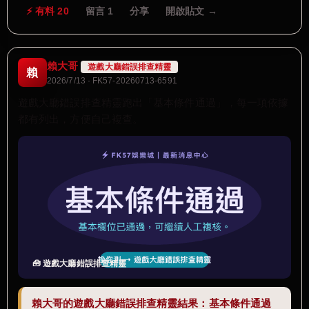
⚡ 有料 20
留言 1
分享
開啟貼文 →
賴大哥
遊戲大廳錯誤排查精靈
賴
2026/7/13 · FK57-20260713-6591
遊戲大廳錯誤排查精靈跑出「基本條件通過」，每一項依據
都有列出，方便自己複查。
🧰 遊戲大廳錯誤排查精靈
賴大哥的遊戲大廳錯誤排查精靈結果：基本條件通過