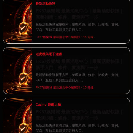
最新活動快訊
FK57娛樂城 最新消息中心｜最新活動快訊｜
完整指南：條件、實測與下一步
最新活動快訊完整指南，整理來源、條件、比較表、實例、
FAQ、互動工具與指定註冊入口。
FK57娛樂城 最新消息中心編輯部・15 分鐘
老虎機與電子遊戲
FK57娛樂城 最新消息中心｜最新活動快訊｜
新手入門：條件、實測與下一步
最新活動快訊新手入門，整理來源、條件、比較表、實例、
FAQ、互動工具與指定註冊入口。
FK57娛樂城 最新消息中心編輯部・15 分鐘
Casino 遊戲大廳
FK57娛樂城 最新消息中心｜最新活動快訊｜
實測步驟：條件、實測與下一步
最新活動快訊實測步驟，整理來源、條件、比較表、實例、
FAQ、互動工具與指定註冊入口。