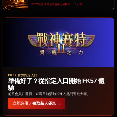
FK57娛樂城 最新消息中心編輯部・16 分鐘
FK57 官方指定入口
準備好了？從指定入口開始 FK57 體
驗
前往會員註冊頁，查看目前活動並進入熱門遊戲大廳。
立即註冊／領取新人優惠 →