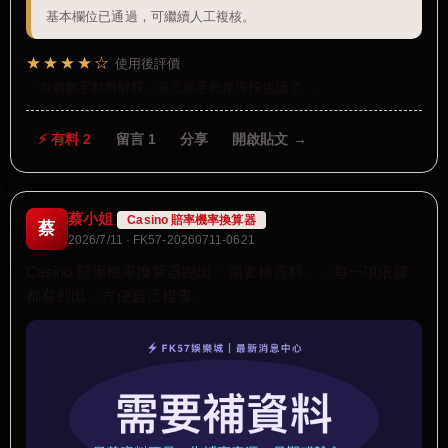
基本欄位已通過，可繼續人工複核。
★★★★☆
使用後評價
每個數字都有解釋，看完順手把原理段也讀了。
⚡ 有料 2
留言 1
分享
開啟貼文 →
蔡小姐
Casino 賠率機率換算器
蔡
2026/7/11 · FK57-20260711-0621
Casino 賠率機率換算器跑出「需要補資料」，每一項依據
都有列出，方便自己複查。