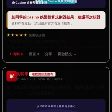
🧰 Casino 娛樂預算規劃器
彭同學的Casino 娛樂預算規劃器結果：建議再次核對
資料存在疑點，請回最新官方頁逐項核對。
★★★★★
使用後評價
免費還做到這樣，已收進書籤慢慢研究。
⚡ 有料 4
留言 3
分享
開啟貼文 →
彭同學
遊戲說法查證表
彭
2026/7/6 · FK57-20260706-6244
第一次把遊戲說法查證表做成完整檢查，我的結果是「可進
入下一步」，分享給需要的人。