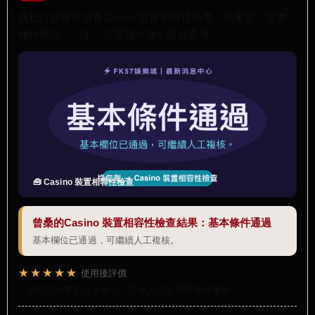
我把目前條件放進Casino 裝置相容性檢查，結果是「基本
條件通過」，下一步要補什麼一眼就看懂。
🧰 Casino 裝置相容性檢查
曾桑的Casino 裝置相容性檢查結果：基本條件通過
基本欄位已通過，可繼續人工複核。
★★★★★
使用後評價
測完把結果頁分享出去，其他人也能用同條件重測。