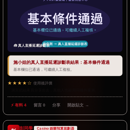
🧰 真人直播延遲診斷表
施小姐的真人直播延遲診斷表結果：基本條件通過
基本欄位已通過，可繼續人工複核。
★★★★☆
使用後評價
測完把結果頁分享出去，其他人也能用同條件重測。
⚡ 有料 4
留言 0
分享
開啟貼文 →
彭同學
Casino 娛樂預算規劃器