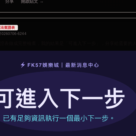
分享
開啟貼文 →
說法查證表
-20260706-6244
證表做成完整檢查，我的結果是「可進入下一步」，分享給需要的