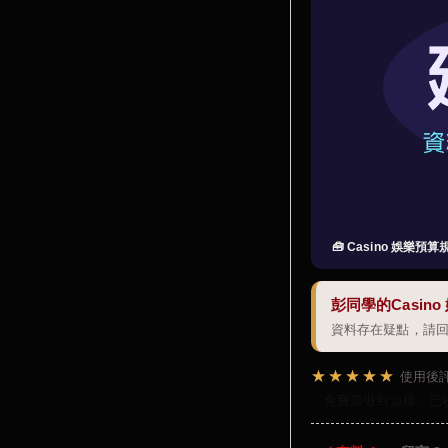
🧰 Casino 娛樂預
彭同學的Casi
資料存在疑點，請
★★★★★
使用後
免費還做到這樣，已