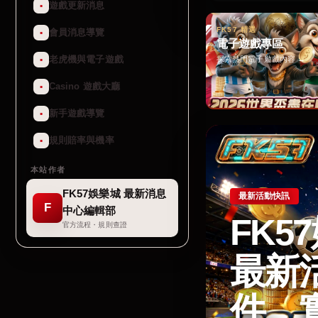
遊戲更新消息
▪
FK57 精選
會員消息導覽
▪
電子遊戲專區
老虎機與電子遊戲
▪
探索熱門電子遊戲內容 →
Casino 遊戲大廳
▪
新手遊戲導覽
▪
規則賠率與機率
▪
本站作者
FK57娛樂城 最新消息
最新活動快訊
F
中心編輯部
FK5
官方流程・規則查證
最新
件、