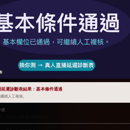
表
播延遲診斷表結果：基本條件通過
可繼續人工複核。
評價
去，其他人也能用同條件重測。