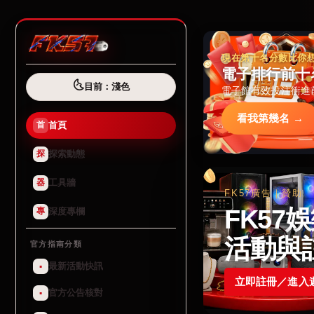
現在第十名分數比你
電子排行前十
🌜
目前：淺色
電子館有效投注衝進
看我第幾名 →
首
首頁
探
探索動態
器
工具牆
FK57廣告｜贊助
FK5
專
深度專欄
活動與
官方指南分類
最新活動快訊
▪
立即註冊／進入
官方公告核對
▪