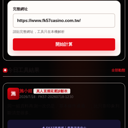
完整網址
請貼完整網址，工具只在本機解析
開始計算
今日工具結果
全部動態
施小姐
真人直播延遲診斷表
施
2026/7/18 · FK57-20260718-1230
同一組資料再測一次仍是「基本條件通過」，比只靠印象判
斷清楚很多。