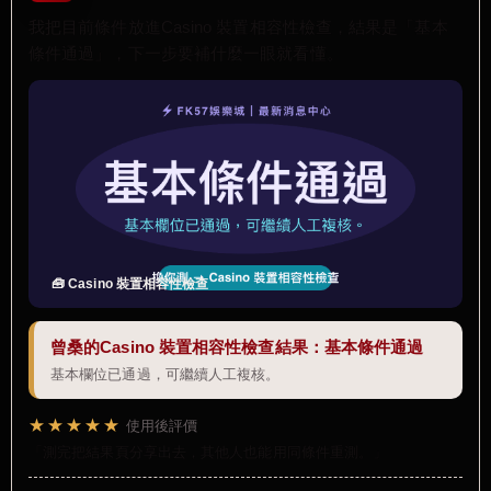
我把目前條件放進Casino 裝置相容性檢查，結果是「基本
條件通過」，下一步要補什麼一眼就看懂。
🧰 Casino 裝置相容性檢查
曾桑的Casino 裝置相容性檢查結果：基本條件通過
基本欄位已通過，可繼續人工複核。
★★★★★
使用後評價
測完把結果頁分享出去，其他人也能用同條件重測。