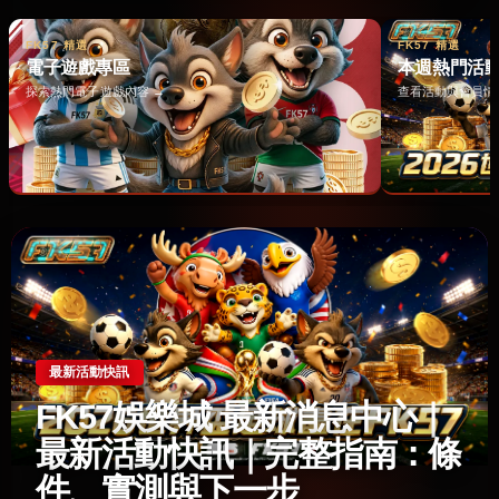
FK57 精選
FK57 精選
電子遊戲專區
本週熱門活
探索熱門電子遊戲內容 →
查看活動與會員情
最新活動快訊
FK57娛樂城 最新消息中心｜
最新活動快訊｜完整指南：條
件、實測與下一步