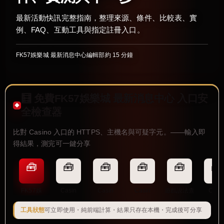
最新活動快訊完整指南，整理來源、條件、比較表、實
例、FAQ、互動工具與指定註冊入口。
FK57娛樂城 最新消息中心編輯部
約 15 分鐘
🧮 免費FK57娛樂城 最新消息中心 入口安
全檢查器
比對 Casino 入口的 HTTPS、主機名與可疑字元。——輸入即
得結果，測完可一鍵分享
🧰
🧰
🧰
🧰
🧰
🧰
FK57娛
Casin
Casin
Casin
遊戲說法查
Casi
工具狀態
可立即使用・純前端計算・結果只存在本機・完成後可分享