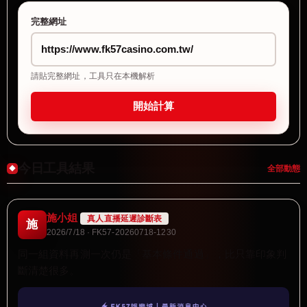
完整網址
請貼完整網址，工具只在本機解析
開始計算
今日工具結果
全部動態
施小姐
真人直播延遲診斷表
施
2026/7/18 · FK57-20260718-1230
同一組資料再測一次仍是「基本條件通過」，比只靠印象判
斷清楚很多。