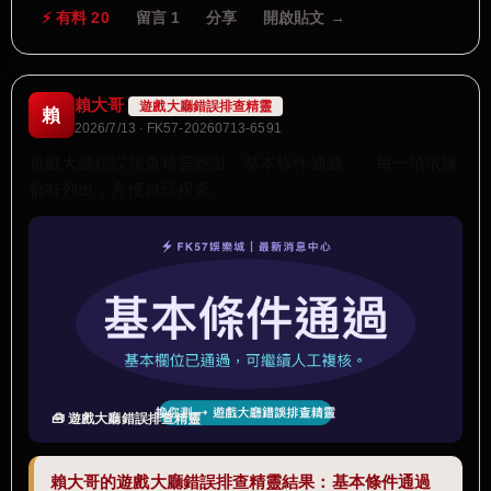
⚡ 有料 20
留言 1
分享
開啟貼文 →
賴大哥
遊戲大廳錯誤排查精靈
賴
2026/7/13 · FK57-20260713-6591
遊戲大廳錯誤排查精靈跑出「基本條件通過」，每一項依據
都有列出，方便自己複查。
🧰 遊戲大廳錯誤排查精靈
賴大哥的遊戲大廳錯誤排查精靈結果：基本條件通過