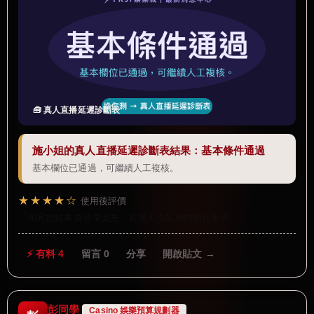
🧰 真人直播延遲診斷表
施小姐的真人直播延遲診斷表結果：基本條件通過
基本欄位已通過，可繼續人工複核。
★★★★☆
使用後評價
測完把結果頁分享出去，其他人也能用同條件重測。
⚡ 有料 4
留言 0
分享
開啟貼文 →
彭同學
Casino 娛樂預算規劃器