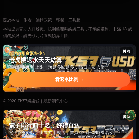
關於本站
｜
作者
｜
編輯政策
｜
專欄
｜
工具牆
本站提供官方入口辨識、規則整理與娛樂工具，不承諾獲利。未滿 18 歲
請勿參與；請先設定時間與預算上限。
贊助
你玩的那台返多少？
老虎機返水天天結算
電子館返水無上限，玩越多回越多，隔日自動入帳。
看返水比例 →
© 2026 FK57娛樂城｜最新消息中心
贊助
現在第十名分數比你想的低
電子排行前十名，好禮直送
電子館有效投注衝進前十就送，首頁排行榜即時看名次。