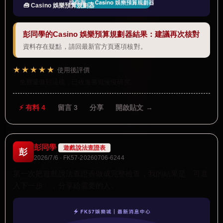
🧰 Casino 娛樂預算規劃器
彭同學的Casino 娛樂預算規劃器結果：建議再次核對
資料存在疑點，請回最新官方頁逐項核對。
★★★★★
使用後評價
免費還做到這樣，已收進書籤慢慢研究。
⚡ 有料 4
留言 3
分享
開啟貼文 →
彭同學
遊戲說法查證表
彭
2026/7/6 · FK57-20260706-6244
第一次把遊戲說法查證表做成完整檢查，我的結果是「可進
入下一步」，分享給需要的人。