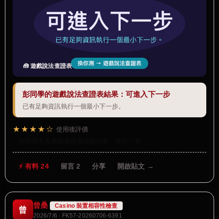
🧰 遊戲說法查證表
彭同學的遊戲說法查證表結果：可進入下一步
已有足夠資訊執行一個最小下一步。
★★★★☆
使用後評價
把我原本忽略的條件直接點出來，值得一測。
⚡ 有料 24
留言 2
分享
開啟貼文 →
曾桑
Casino 裝置相容性檢查
曾
2026/7/6 · FK57-20260706-6391