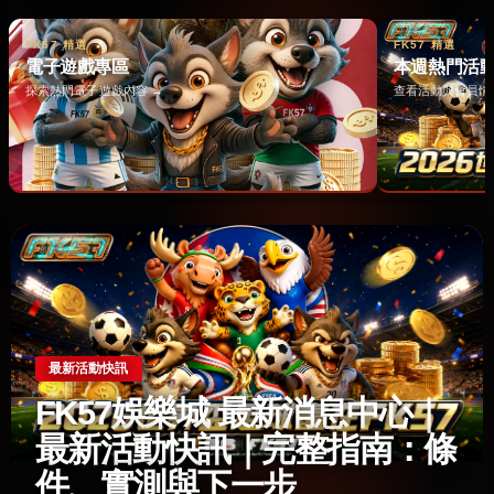
FK57 精選
FK57 精選
電子遊戲專區
本週熱門活
探索熱門電子遊戲內容 →
查看活動與會員情
最新活動快訊
FK57娛樂城 最新消息中心｜
最新活動快訊｜完整指南：條
件、實測與下一步