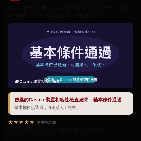
我把目前條件放進Casino 裝置相容性檢查，結果是「基本
條件通過」，下一步要補什麼一眼就看懂。
🧰 Casino 裝置相容性檢查
曾桑的Casino 裝置相容性檢查結果：基本條件通過
基本欄位已通過，可繼續人工複核。
★★★★★
使用後評價
測完把結果頁分享出去，其他人也能用同條件重測。