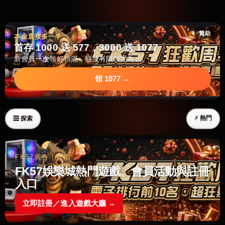
贊助
本金直接多一半
首存 1000 送 577，3000 送 1077
新會員一次領好領滿，額度有限領完為止。
領 1077 →
⚡ 熱門
☰ 探索
FK57廣告｜贊助
FK57娛樂城熱門遊戲、會員活動與註冊
入口
立即註冊／進入遊戲大廳 →