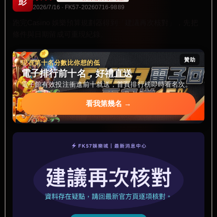
彭
2026/7/16 · FK57-20260716-9889
跑完Casino 娛樂預算規劃器得到「建議再次核對」，先把
條件與日期留成可重現紀錄。
贊助
現在第十名分數比你想的低
電子排行前十名，好禮直送
電子館有效投注衝進前十就送，首頁排行榜即時看名次。
看我第幾名 →