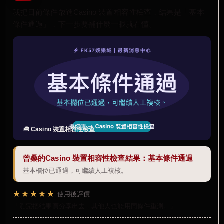
我把目前條件放進Casino 裝置相容性檢查，結果是「基本
條件通過」，下一步要補什麼一眼就看懂。
🧰 Casino 裝置相容性檢查
曾桑的Casino 裝置相容性檢查結果：基本條件通過
基本欄位已通過，可繼續人工複核。
★★★★★
使用後評價
測完把結果頁分享出去，其他人也能用同條件重測。