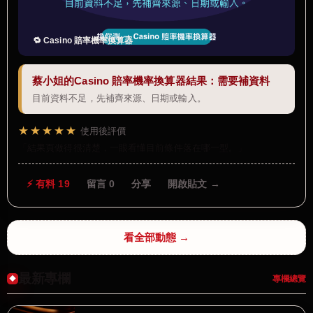
🔁 Casino 賠率機率換算器
蔡小姐的Casino 賠率機率換算器結果：需要補資料
目前資料不足，先補齊來源、日期或輸入。
★★★★★
使用後評價
結果頁做得很清楚，一眼看懂目前條件落在哪一型。
⚡ 有料 19
留言 0
分享
開啟貼文 →
看全部動態 →
最新專欄
專欄總覽