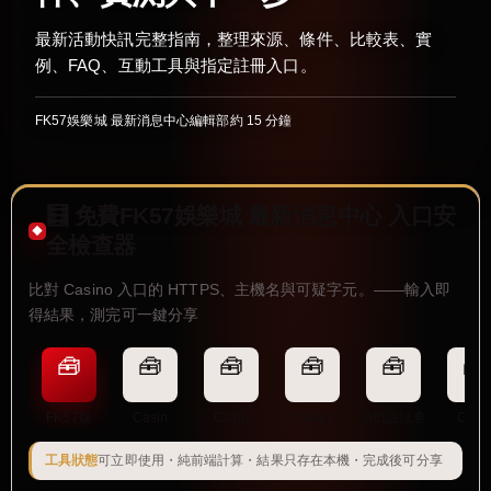
最新活動快訊完整指南，整理來源、條件、比較表、實
例、FAQ、互動工具與指定註冊入口。
FK57娛樂城 最新消息中心編輯部
約 15 分鐘
🧮 免費FK57娛樂城 最新消息中心 入口安
全檢查器
比對 Casino 入口的 HTTPS、主機名與可疑字元。——輸入即
得結果，測完可一鍵分享
🧰
🧰
🧰
🧰
🧰
🧰
FK57娛
Casin
Casin
Casin
遊戲說法查
Casi
工具狀態
可立即使用・純前端計算・結果只存在本機・完成後可分享