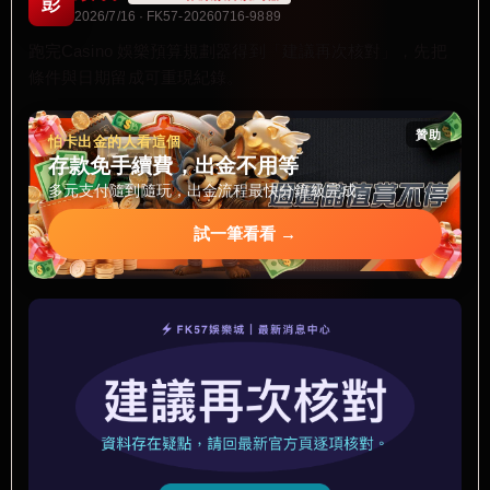
彭
2026/7/16 · FK57-20260716-9889
跑完Casino 娛樂預算規劃器得到「建議再次核對」，先把
條件與日期留成可重現紀錄。
贊助
怕卡出金的人看這個
存款免手續費，出金不用等
多元支付隨到隨玩，出金流程最快分鐘級完成。
試一筆看看 →