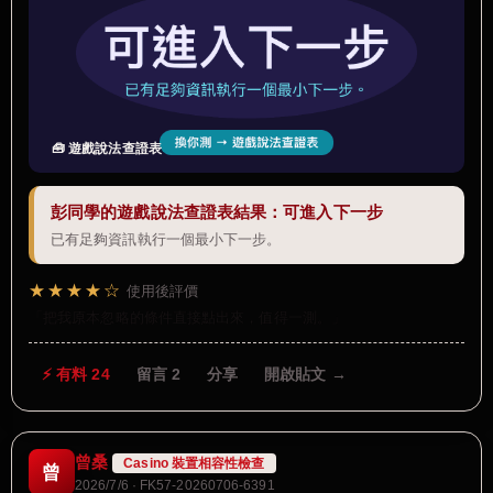
🧰 遊戲說法查證表
彭同學的遊戲說法查證表結果：可進入下一步
已有足夠資訊執行一個最小下一步。
★★★★☆
使用後評價
把我原本忽略的條件直接點出來，值得一測。
⚡ 有料 24
留言 2
分享
開啟貼文 →
曾桑
Casino 裝置相容性檢查
曾
2026/7/6 · FK57-20260706-6391