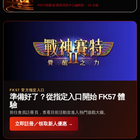
FK57娛樂城 最新消息中心編輯部・16 分鐘
FK57 官方指定入口
準備好了？從指定入口開始 FK57 體
驗
前往會員註冊頁，查看目前活動並進入熱門遊戲大廳。
立即註冊／領取新人優惠 →