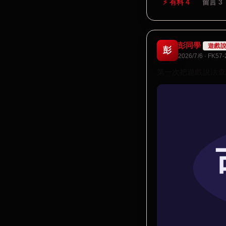
⚡ 有料 4
留言 3
彭同學
遊戲
彭
2026/7/6 · FK57
第一次把遊戲說法查