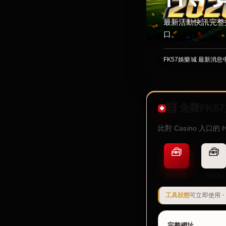
最新活動快訊完整
口。
FK57娛樂城 最新消
🧮 免費FK
比對 Casino 入
🧰
🧰
FK57娛
Casin
工具狀態
可立即使用
完整網址