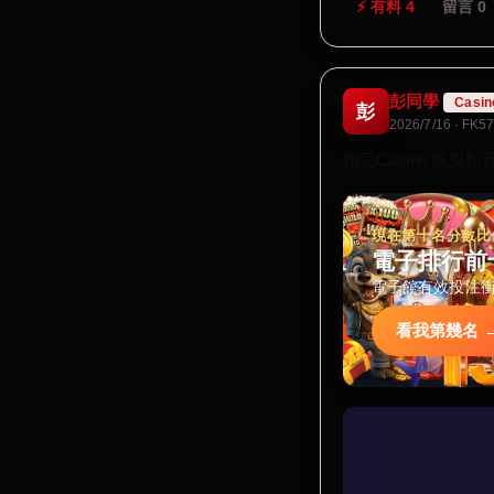
⚡ 有料 4
留言 0
彭同學
Cas
彭
2026/7/16 · FK5
跑完Casino 
現在第十名分數比
電子排行前
電子館有效投注
看我第幾名 