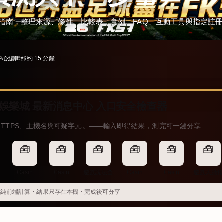
指南，整理來源、條件、比較表、實例、FAQ、互動工具與指定註
息中心編輯部
約 15 分鐘
57娛樂城 最新消息中心 入口安全檢查器
口的 HTTPS、主機名與可疑字元。——輸入即得結果，測完可一鍵分享
🧰
🧰
🧰
🧰
🧰
🧰
Casin
Casin
遊戲說法查
Casin
Casin
遊戲大廳
・純前端計算・結果只存在本機・完成後可分享