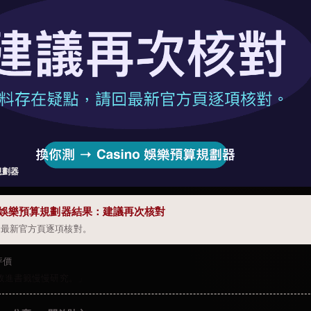
算規劃器
no 娛樂預算規劃器結果：建議再次核對
回最新官方頁逐項核對。
評價
收進書籤慢慢研究。