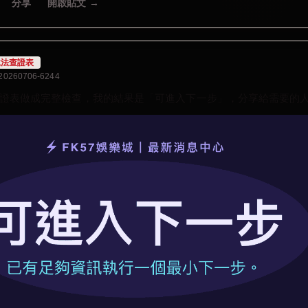
分享
開啟貼文 →
說法查證表
-20260706-6244
證表做成完整檢查，我的結果是「可進入下一步」，分享給需要的