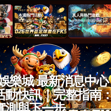
FK57 精選
FK57 精選
本週熱門活動
真人與熱門遊戲
查看活動與會員情報 →
探索即時遊戲與最新內容 →
7娛樂城 最新消息中心
活動快訊｜完整指南
實測與下一步