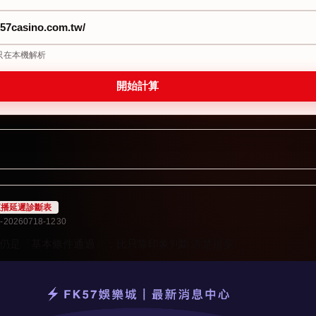
只在本機解析
開始計算
直播延遲診斷表
7-20260718-1230
仍是「基本條件通過」，比只靠印象判斷清楚很多。