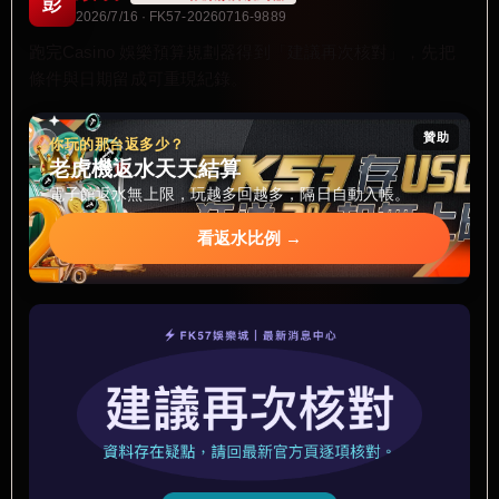
彭
2026/7/16 · FK57-20260716-9889
跑完Casino 娛樂預算規劃器得到「建議再次核對」，先把
條件與日期留成可重現紀錄。
贊助
你玩的那台返多少？
老虎機返水天天結算
電子館返水無上限，玩越多回越多，隔日自動入帳。
看返水比例 →