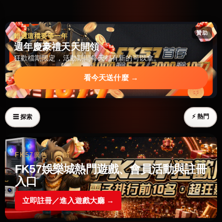
贊助
錯過這檔要等一年
週年慶豪禮天天開領
狂歡檔期限定，活動期間每天都有新的可以拿。
看今天送什麼 →
⚡ 熱門
☰ 探索
FK57廣告｜贊助
FK57娛樂城熱門遊戲、會員活動與註冊
入口
立即註冊／進入遊戲大廳 →