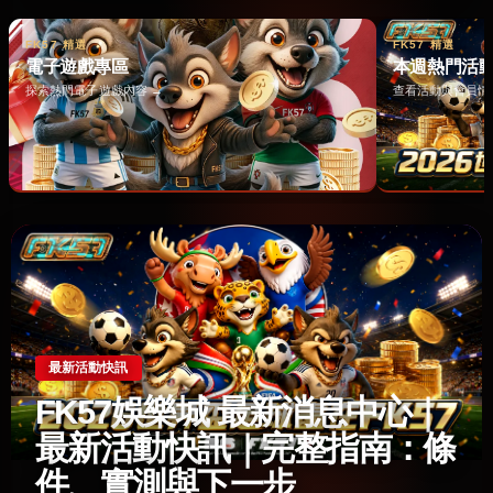
FK57 精選
FK57 精選
電子遊戲專區
本週熱門活
探索熱門電子遊戲內容 →
查看活動與會員情
最新活動快訊
FK57娛樂城 最新消息中心｜
最新活動快訊｜完整指南：條
件、實測與下一步