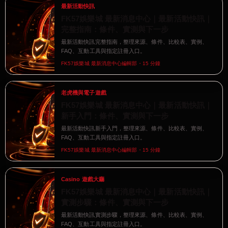
最新活動快訊
FK57娛樂城 最新消息中心｜最新活動快訊｜
完整指南：條件、實測與下一步
最新活動快訊完整指南，整理來源、條件、比較表、實例、
FAQ、互動工具與指定註冊入口。
FK57娛樂城 最新消息中心編輯部・15 分鐘
老虎機與電子遊戲
FK57娛樂城 最新消息中心｜最新活動快訊｜
新手入門：條件、實測與下一步
最新活動快訊新手入門，整理來源、條件、比較表、實例、
FAQ、互動工具與指定註冊入口。
FK57娛樂城 最新消息中心編輯部・15 分鐘
Casino 遊戲大廳
FK57娛樂城 最新消息中心｜最新活動快訊｜
實測步驟：條件、實測與下一步
最新活動快訊實測步驟，整理來源、條件、比較表、實例、
FAQ、互動工具與指定註冊入口。