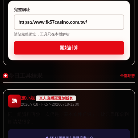
完整網址
請貼完整網址，工具只在本機解析
開始計算
今日工具結果
全部動態
施小姐
真人直播延遲診斷表
施
2026/7/18 · FK57-20260718-1230
同一組資料再測一次仍是「基本條件通過」，比只靠印象判
斷清楚很多。