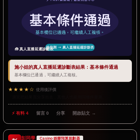
🧰 真人直播延遲診斷表
施小姐的真人直播延遲診斷表結果：基本條件通過
基本欄位已通過，可繼續人工複核。
★★★★☆
使用後評價
測完把結果頁分享出去，其他人也能用同條件重測。
⚡ 有料 4
留言 0
分享
開啟貼文 →
彭同學
Casino 娛樂預算規劃器