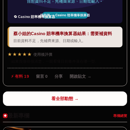
🔁 Casino 賠率機率換算器
蔡小姐的Casino 賠率機率換算器結果：需要補資料
目前資料不足，先補齊來源、日期或輸入。
★★★★★
使用後評價
結果頁做得很清楚，一眼看懂目前條件落在哪一型。
⚡ 有料 19
留言 0
分享
開啟貼文 →
看全部動態 →
最新專欄
專欄總覽