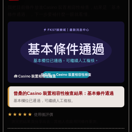
我把目前條件放進Casino 裝置相容性檢查，結果是「基本
條件通過」，下一步要補什麼一眼就看懂。
🧰 Casino 裝置相容性檢查
曾桑的Casino 裝置相容性檢查結果：基本條件通過
基本欄位已通過，可繼續人工複核。
★★★★★
使用後評價
測完把結果頁分享出去，其他人也能用同條件重測。