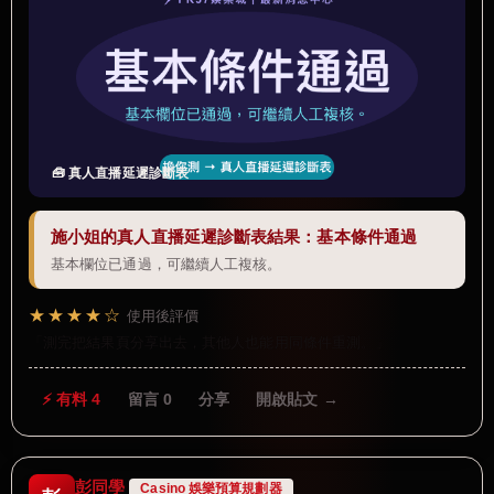
🧰 真人直播延遲診斷表
施小姐的真人直播延遲診斷表結果：基本條件通過
基本欄位已通過，可繼續人工複核。
★★★★☆
使用後評價
測完把結果頁分享出去，其他人也能用同條件重測。
⚡ 有料 4
留言 0
分享
開啟貼文 →
彭同學
Casino 娛樂預算規劃器