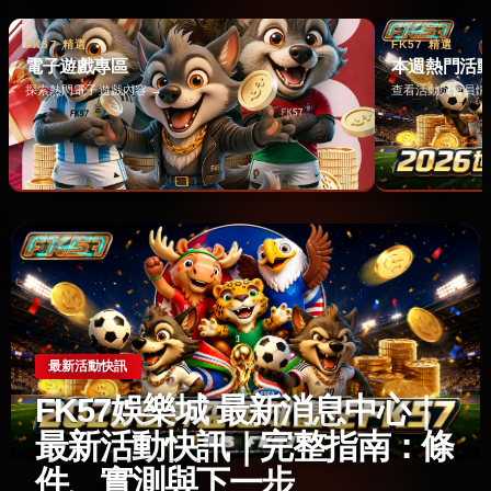
FK57 精選
FK57 精選
電子遊戲專區
本週熱門活
探索熱門電子遊戲內容 →
查看活動與會員情
最新活動快訊
FK57娛樂城 最新消息中心｜
最新活動快訊｜完整指南：條
件、實測與下一步