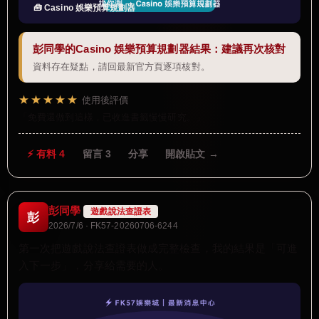
🧰 Casino 娛樂預算規劃器
彭同學的Casino 娛樂預算規劃器結果：建議再次核對
資料存在疑點，請回最新官方頁逐項核對。
★★★★★
使用後評價
免費還做到這樣，已收進書籤慢慢研究。
⚡ 有料 4
留言 3
分享
開啟貼文 →
彭同學
遊戲說法查證表
彭
2026/7/6 · FK57-20260706-6244
第一次把遊戲說法查證表做成完整檢查，我的結果是「可進
入下一步」，分享給需要的人。