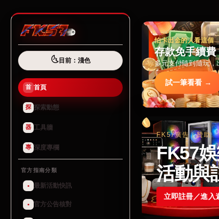
怕卡出金的人看這個
存款免手續費
🌜
目前：淺色
多元支付隨到隨玩，
試一筆看看 →
首
首頁
探
探索動態
器
工具牆
FK57廣告｜贊助
FK5
專
深度專欄
活動與
官方指南分類
最新活動快訊
▪
立即註冊／進入
官方公告核對
▪