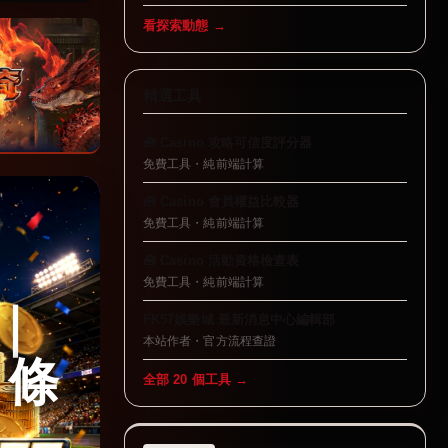
看探索動態 →
精選工具
🧰 Casino 攻略可信度評分器
免費工具・純前端計算
🧰 Casino 會員權益比較器
免費工具・純前端計算
🧰 Casino 活動資格檢查表
免費工具・純前端計算
｜
FK57娛樂城 最新消息中心編輯部
本站作者・官方流程查證
：條
全部 20 個工具 →