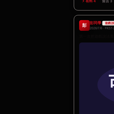
⚡ 有料 4
留言 3
彭同學
遊戲
彭
2026/7/6 · FK57
第一次把遊戲說法查