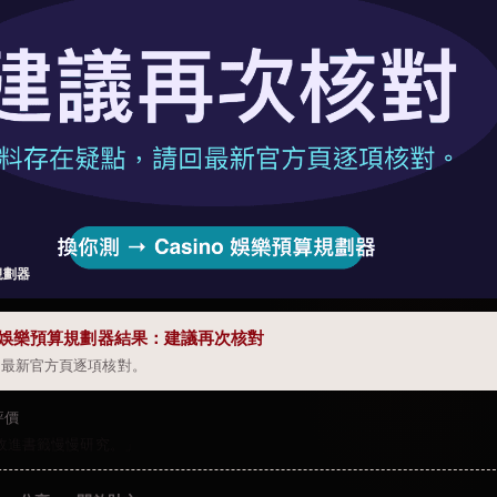
算規劃器
no 娛樂預算規劃器結果：建議再次核對
回最新官方頁逐項核對。
評價
收進書籤慢慢研究。