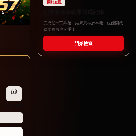
開始查證
把你的檢查結果留成紀錄
冊入
完成任一工具後，結果只存於本機，也能開啟
獨立頁供他人重測。
開始檢查
🧰
🧰
🧰
🔁
🧰
📡
錯
官方公告核
真人直播延
真人百家樂
Casin
Casin
真人桌流程