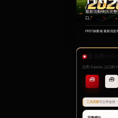
最新活動快訊完整
口。
FK57娛樂城 最新消
🧮 免費FK
比對 Casino 入
🧰
🧰
FK57娛
Casin
工具狀態
可立即使用
完整網址