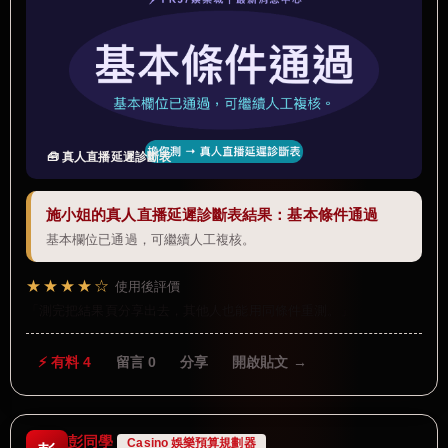
🧰 真人直播延遲診斷表
施小姐的真人直播延遲診斷表結果：基本條件通過
基本欄位已通過，可繼續人工複核。
★★★★☆
使用後評價
測完把結果頁分享出去，其他人也能用同條件重測。
⚡ 有料 4
留言 0
分享
開啟貼文 →
彭同學
Casino 娛樂預算規劃器