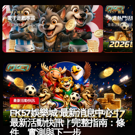
FK57 精選
FK57 精選
電子遊戲專區
本週熱門活
探索熱門電子遊戲內容 →
查看活動與會員情
最新活動快訊
FK57娛樂城 最新消息中心｜
最新活動快訊｜完整指南：條
件、實測與下一步