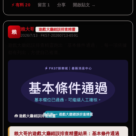
⚡ 有料 20
留言 1
分享
開啟貼文 →
賴大哥
遊戲大廳錯誤排查精靈
賴
2026/7/13 · FK57-20260713-6591
遊戲大廳錯誤排查精靈跑出「基本條件通過」，每一項依據
都有列出，方便自己複查。
🧰 遊戲大廳錯誤排查精靈
賴大哥的遊戲大廳錯誤排查精靈結果：基本條件通過