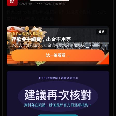
彭
2026/7/16 · FK57-20260716-9889
跑完Casino 娛樂預算規劃器得到「建議再次核對」，先把
條件與日期留成可重現紀錄。
贊助
怕卡出金的人看這個
存款免手續費，出金不用等
多元支付隨到隨玩，出金流程最快分鐘級完成。
試一筆看看 →