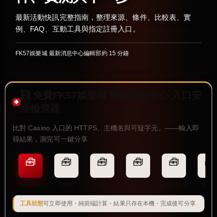
最新活動快訊完整指南，整理來源、條件、比較表、實
例、FAQ、互動工具與指定註冊入口。
FK57娛樂城 最新消息中心編輯部
約 15 分鐘
🧮 免費FK57娛樂城 最新消息中心 入口安
全檢查器
比對 Casino 入口的 HTTPS、主機名與可疑字元。——輸入即
得結果，測完可一鍵分享
🧰
🧰
🧰
🧰
🧰
🧰
FK57娛
Casin
Casin
Casin
遊戲說法查
Casi
工具狀態
可立即使用・純前端計算・結果只存在本機・完成後可分享