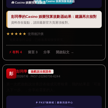
🧰 Casino 娛樂預算規劃器
彭同學的Casino 娛樂預算規劃器結果：建議再次核對
資料存在疑點，請回最新官方頁逐項核對。
★★★★★
使用後評價
免費還做到這樣，已收進書籤慢慢研究。
⚡ 有料 4
留言 3
分享
開啟貼文 →
彭同學
遊戲說法查證表
彭
2026/7/6 · FK57-20260706-6244
第一次把遊戲說法查證表做成完整檢查，我的結果是「可進
入下一步」，分享給需要的人。