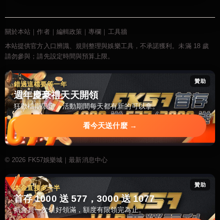
關於本站
｜
作者
｜
編輯政策
｜
專欄
｜
工具牆
本站提供官方入口辨識、規則整理與娛樂工具，不承諾獲利。未滿 18 歲
請勿參與；請先設定時間與預算上限。
贊助
錯過這檔要等一年
週年慶豪禮天天開領
狂歡檔期限定，活動期間每天都有新的可以拿。
看今天送什麼 →
© 2026 FK57娛樂城｜最新消息中心
贊助
本金直接多一半
首存 1000 送 577，3000 送 1077
新會員一次領好領滿，額度有限領完為止。