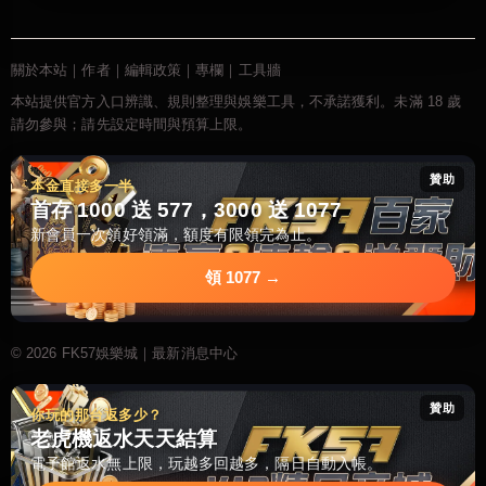
關於本站
｜
作者
｜
編輯政策
｜
專欄
｜
工具牆
本站提供官方入口辨識、規則整理與娛樂工具，不承諾獲利。未滿 18 歲
請勿參與；請先設定時間與預算上限。
贊助
本金直接多一半
首存 1000 送 577，3000 送 1077
新會員一次領好領滿，額度有限領完為止。
領 1077 →
© 2026 FK57娛樂城｜最新消息中心
贊助
你玩的那台返多少？
老虎機返水天天結算
電子館返水無上限，玩越多回越多，隔日自動入帳。