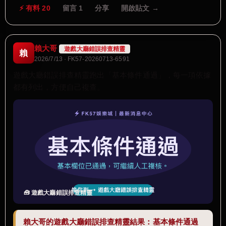
⚡ 有料 20
留言 1
分享
開啟貼文 →
賴大哥
遊戲大廳錯誤排查精靈
賴
2026/7/13 · FK57-20260713-6591
遊戲大廳錯誤排查精靈跑出「基本條件通過」，每一項依據
都有列出，方便自己複查。
🧰 遊戲大廳錯誤排查精靈
賴大哥的遊戲大廳錯誤排查精靈結果：基本條件通過