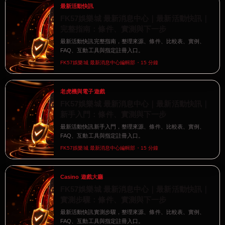
最新活動快訊
FK57娛樂城 最新消息中心｜最新活動快訊｜
完整指南：條件、實測與下一步
最新活動快訊完整指南，整理來源、條件、比較表、實例、
FAQ、互動工具與指定註冊入口。
FK57娛樂城 最新消息中心編輯部・15 分鐘
老虎機與電子遊戲
FK57娛樂城 最新消息中心｜最新活動快訊｜
新手入門：條件、實測與下一步
最新活動快訊新手入門，整理來源、條件、比較表、實例、
FAQ、互動工具與指定註冊入口。
FK57娛樂城 最新消息中心編輯部・15 分鐘
Casino 遊戲大廳
FK57娛樂城 最新消息中心｜最新活動快訊｜
實測步驟：條件、實測與下一步
最新活動快訊實測步驟，整理來源、條件、比較表、實例、
FAQ、互動工具與指定註冊入口。