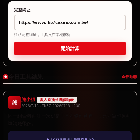
完整網址
請貼完整網址，工具只在本機解析
開始計算
今日工具結果
全部動態
施小姐
真人直播延遲診斷表
施
2026/7/18 · FK57-20260718-1230
同一組資料再測一次仍是「基本條件通過」，比只靠印象判
斷清楚很多。