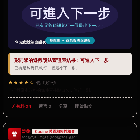
🧰 遊戲說法查證表
彭同學的遊戲說法查證表結果：可進入下一步
已有足夠資訊執行一個最小下一步。
★★★★☆
使用後評價
把我原本忽略的條件直接點出來，值得一測。
⚡ 有料 24
留言 2
分享
開啟貼文 →
曾桑
Casino 裝置相容性檢查
曾
2026/7/6 · FK57-20260706-6391