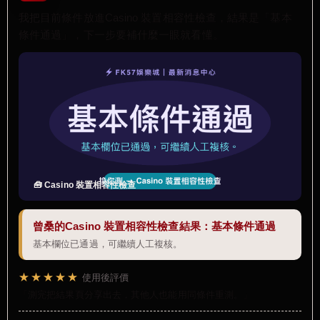
我把目前條件放進Casino 裝置相容性檢查，結果是「基本
條件通過」，下一步要補什麼一眼就看懂。
🧰 Casino 裝置相容性檢查
曾桑的Casino 裝置相容性檢查結果：基本條件通過
基本欄位已通過，可繼續人工複核。
★★★★★
使用後評價
測完把結果頁分享出去，其他人也能用同條件重測。