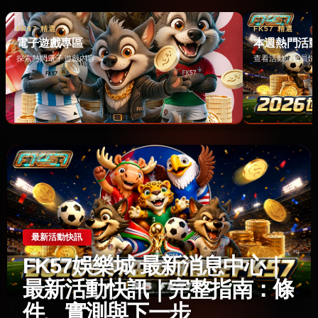
FK57 精選
FK57 精選
電子遊戲專區
本週熱門活
探索熱門電子遊戲內容 →
查看活動與會員情
最新活動快訊
FK57娛樂城 最新消息中心｜
最新活動快訊｜完整指南：條
件、實測與下一步