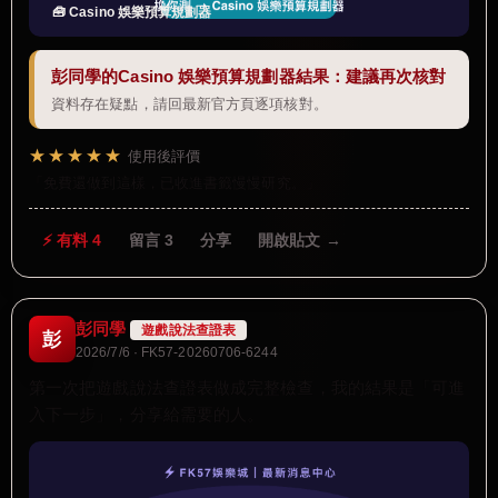
🧰 Casino 娛樂預算規劃器
彭同學的Casino 娛樂預算規劃器結果：建議再次核對
資料存在疑點，請回最新官方頁逐項核對。
★★★★★
使用後評價
免費還做到這樣，已收進書籤慢慢研究。
⚡ 有料 4
留言 3
分享
開啟貼文 →
彭同學
遊戲說法查證表
彭
2026/7/6 · FK57-20260706-6244
第一次把遊戲說法查證表做成完整檢查，我的結果是「可進
入下一步」，分享給需要的人。