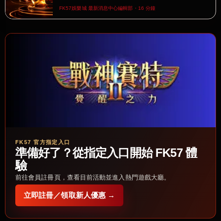
FK57娛樂城 最新消息中心編輯部・16 分鐘
FK57 官方指定入口
準備好了？從指定入口開始 FK57 體
驗
前往會員註冊頁，查看目前活動並進入熱門遊戲大廳。
立即註冊／領取新人優惠 →