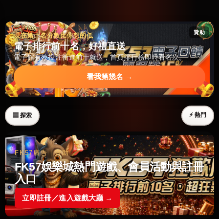
贊助
現在第十名分數比你想的低
電子排行前十名，好禮直送
電子館有效投注衝進前十就送，首頁排行榜即時看名次。
看我第幾名 →
⚡ 熱門
☰ 探索
FK57廣告｜贊助
FK57娛樂城熱門遊戲、會員活動與註冊
入口
立即註冊／進入遊戲大廳 →