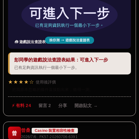
🧰 遊戲說法查證表
彭同學的遊戲說法查證表結果：可進入下一步
已有足夠資訊執行一個最小下一步。
★★★★☆
使用後評價
把我原本忽略的條件直接點出來，值得一測。
⚡ 有料 24
留言 2
分享
開啟貼文 →
曾桑
Casino 裝置相容性檢查
曾
2026/7/6 · FK57-20260706-6391