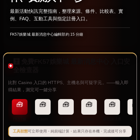
最新活動快訊完整指南，整理來源、條件、比較表、實
例、FAQ、互動工具與指定註冊入口。
FK57娛樂城 最新消息中心編輯部
約 15 分鐘
🧮 免費FK57娛樂城 最新消息中心 入口安
全檢查器
比對 Casino 入口的 HTTPS、主機名與可疑字元。——輸入即
得結果，測完可一鍵分享
🧰
🧰
🧰
🧰
🧰
🧰
FK57娛
Casin
Casin
Casin
遊戲說法查
Casi
工具狀態
可立即使用・純前端計算・結果只存在本機・完成後可分享