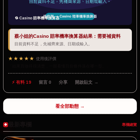
🔁 Casino 賠率機率換算器
蔡小姐的Casino 賠率機率換算器結果：需要補資料
目前資料不足，先補齊來源、日期或輸入。
★★★★★
使用後評價
結果頁做得很清楚，一眼看懂目前條件落在哪一型。
⚡ 有料 19
留言 0
分享
開啟貼文 →
看全部動態 →
最新專欄
專欄總覽