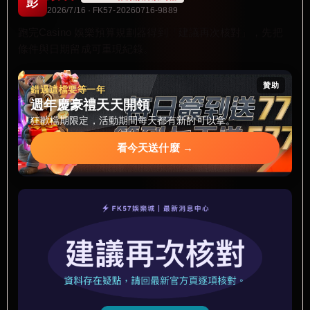
彭
2026/7/16 · FK57-20260716-9889
跑完Casino 娛樂預算規劃器得到「建議再次核對」，先把
條件與日期留成可重現紀錄。
贊助
錯過這檔要等一年
週年慶豪禮天天開領
狂歡檔期限定，活動期間每天都有新的可以拿。
看今天送什麼 →