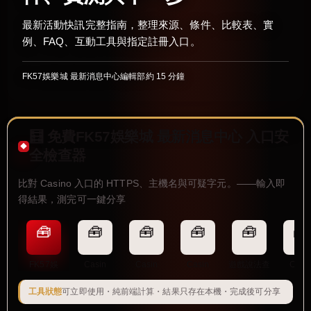
最新活動快訊完整指南，整理來源、條件、比較表、實
例、FAQ、互動工具與指定註冊入口。
FK57娛樂城 最新消息中心編輯部
約 15 分鐘
🧮 免費FK57娛樂城 最新消息中心 入口安
全檢查器
比對 Casino 入口的 HTTPS、主機名與可疑字元。——輸入即
得結果，測完可一鍵分享
🧰
🧰
🧰
🧰
🧰
🧰
FK57娛
Casin
Casin
Casin
遊戲說法查
Casi
工具狀態
可立即使用・純前端計算・結果只存在本機・完成後可分享