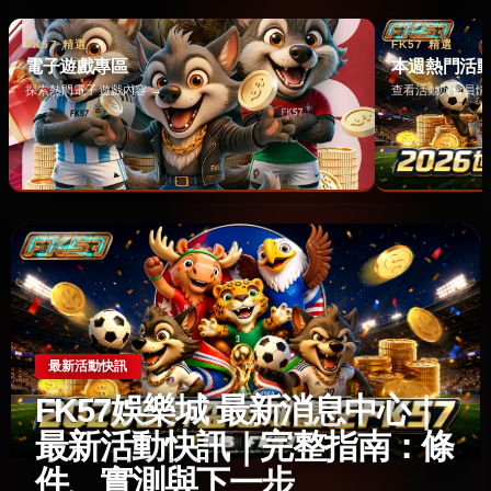
FK57 精選
FK57 精選
電子遊戲專區
本週熱門活
探索熱門電子遊戲內容 →
查看活動與會員情
最新活動快訊
FK57娛樂城 最新消息中心｜
最新活動快訊｜完整指南：條
件、實測與下一步