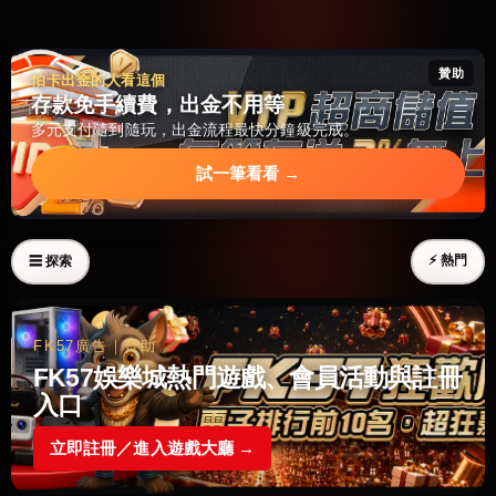
贊助
怕卡出金的人看這個
存款免手續費，出金不用等
多元支付隨到隨玩，出金流程最快分鐘級完成。
試一筆看看 →
⚡ 熱門
☰ 探索
FK57廣告｜贊助
FK57娛樂城熱門遊戲、會員活動與註冊
入口
立即註冊／進入遊戲大廳 →