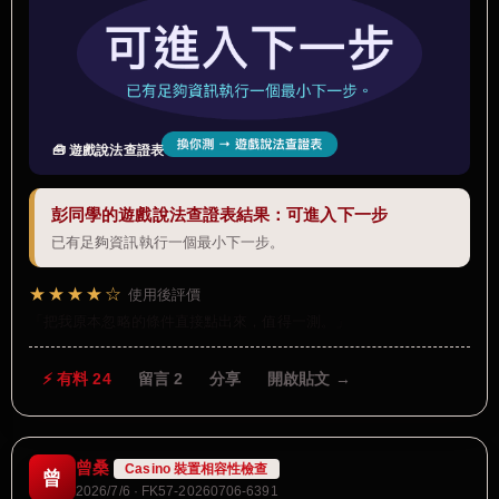
🧰 遊戲說法查證表
彭同學的遊戲說法查證表結果：可進入下一步
已有足夠資訊執行一個最小下一步。
★★★★☆
使用後評價
把我原本忽略的條件直接點出來，值得一測。
⚡ 有料 24
留言 2
分享
開啟貼文 →
曾桑
Casino 裝置相容性檢查
曾
2026/7/6 · FK57-20260706-6391