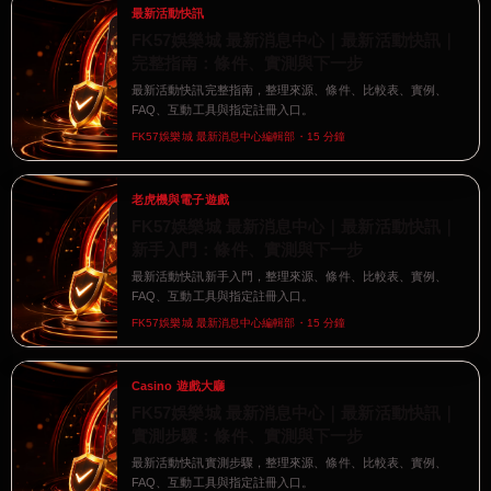
最新活動快訊
FK57娛樂城 最新消息中心｜最新活動快訊｜
完整指南：條件、實測與下一步
最新活動快訊完整指南，整理來源、條件、比較表、實例、
FAQ、互動工具與指定註冊入口。
FK57娛樂城 最新消息中心編輯部・15 分鐘
老虎機與電子遊戲
FK57娛樂城 最新消息中心｜最新活動快訊｜
新手入門：條件、實測與下一步
最新活動快訊新手入門，整理來源、條件、比較表、實例、
FAQ、互動工具與指定註冊入口。
FK57娛樂城 最新消息中心編輯部・15 分鐘
Casino 遊戲大廳
FK57娛樂城 最新消息中心｜最新活動快訊｜
實測步驟：條件、實測與下一步
最新活動快訊實測步驟，整理來源、條件、比較表、實例、
FAQ、互動工具與指定註冊入口。