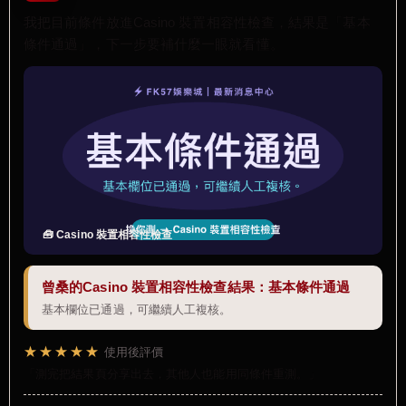
我把目前條件放進Casino 裝置相容性檢查，結果是「基本
條件通過」，下一步要補什麼一眼就看懂。
🧰 Casino 裝置相容性檢查
曾桑的Casino 裝置相容性檢查結果：基本條件通過
基本欄位已通過，可繼續人工複核。
★★★★★
使用後評價
測完把結果頁分享出去，其他人也能用同條件重測。