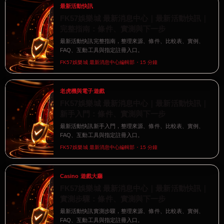
最新活動快訊
FK57娛樂城 最新消息中心｜最新活動快訊｜
完整指南：條件、實測與下一步
最新活動快訊完整指南，整理來源、條件、比較表、實例、
FAQ、互動工具與指定註冊入口。
FK57娛樂城 最新消息中心編輯部・15 分鐘
老虎機與電子遊戲
FK57娛樂城 最新消息中心｜最新活動快訊｜
新手入門：條件、實測與下一步
最新活動快訊新手入門，整理來源、條件、比較表、實例、
FAQ、互動工具與指定註冊入口。
FK57娛樂城 最新消息中心編輯部・15 分鐘
Casino 遊戲大廳
FK57娛樂城 最新消息中心｜最新活動快訊｜
實測步驟：條件、實測與下一步
最新活動快訊實測步驟，整理來源、條件、比較表、實例、
FAQ、互動工具與指定註冊入口。