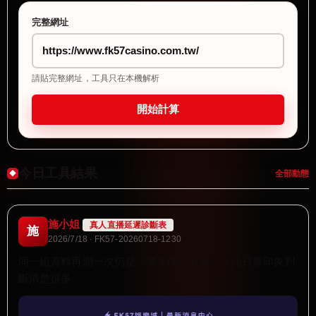
完整網址
請貼完整網址，工具只在本機解析
開始計算
今日工具結果
全部動態
施小姐
真人直播延遲診斷表
施
2026/7/18 · FK57-20260718-1230
同一組資料再測一次仍是「基本條件通過」，比只靠印象判
斷清楚很多。