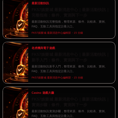
最新活動快訊
FK57娛樂城 最新消息中心｜最新活動快訊｜
完整指南：條件、實測與下一步
最新活動快訊完整指南，整理來源、條件、比較表、實例、
FAQ、互動工具與指定註冊入口。
FK57娛樂城 最新消息中心編輯部・15 分鐘
老虎機與電子遊戲
FK57娛樂城 最新消息中心｜最新活動快訊｜
新手入門：條件、實測與下一步
最新活動快訊新手入門，整理來源、條件、比較表、實例、
FAQ、互動工具與指定註冊入口。
FK57娛樂城 最新消息中心編輯部・15 分鐘
Casino 遊戲大廳
FK57娛樂城 最新消息中心｜最新活動快訊｜
實測步驟：條件、實測與下一步
最新活動快訊實測步驟，整理來源、條件、比較表、實例、
FAQ、互動工具與指定註冊入口。