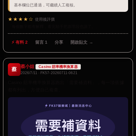
基本欄位已通過，可繼續人工複核。
★★★★☆
使用後評價
每個數字都有解釋，看完順手把原理段也讀了。
⚡ 有料 2
留言 1
分享
開啟貼文 →
蔡小姐
Casino 賠率機率換算器
蔡
2026/7/11 · FK57-20260711-0621
Casino 賠率機率換算器跑出「需要補資料」，每一項依據
都有列出，方便自己複查。