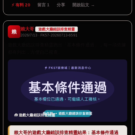
⚡ 有料 20
留言 1
分享
開啟貼文 →
賴大哥
遊戲大廳錯誤排查精靈
賴
2026/7/13 · FK57-20260713-6591
遊戲大廳錯誤排查精靈跑出「基本條件通過」，每一項依據
都有列出，方便自己複查。
🧰 遊戲大廳錯誤排查精靈
賴大哥的遊戲大廳錯誤排查精靈結果：基本條件通過