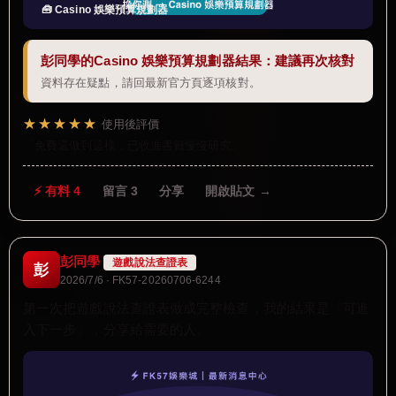
🧰 Casino 娛樂預算規劃器
彭同學的Casino 娛樂預算規劃器結果：建議再次核對
資料存在疑點，請回最新官方頁逐項核對。
★★★★★
使用後評價
免費還做到這樣，已收進書籤慢慢研究。
⚡ 有料 4
留言 3
分享
開啟貼文 →
彭同學
遊戲說法查證表
彭
2026/7/6 · FK57-20260706-6244
第一次把遊戲說法查證表做成完整檢查，我的結果是「可進
入下一步」，分享給需要的人。