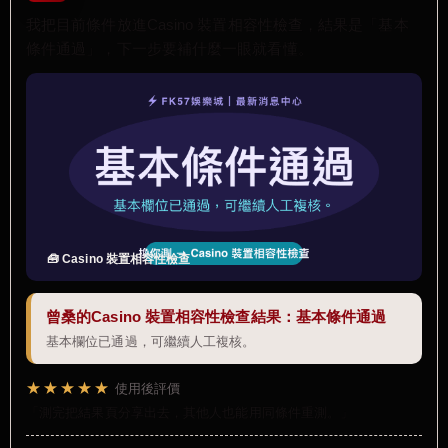
我把目前條件放進Casino 裝置相容性檢查，結果是「基本
條件通過」，下一步要補什麼一眼就看懂。
🧰 Casino 裝置相容性檢查
曾桑的Casino 裝置相容性檢查結果：基本條件通過
基本欄位已通過，可繼續人工複核。
★★★★★
使用後評價
測完把結果頁分享出去，其他人也能用同條件重測。