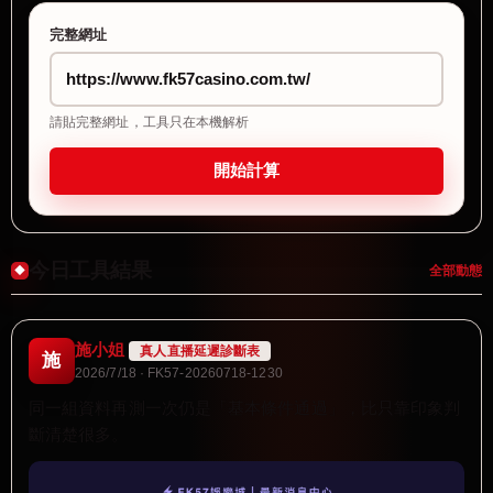
完整網址
請貼完整網址，工具只在本機解析
開始計算
今日工具結果
全部動態
施小姐
真人直播延遲診斷表
施
2026/7/18 · FK57-20260718-1230
同一組資料再測一次仍是「基本條件通過」，比只靠印象判
斷清楚很多。