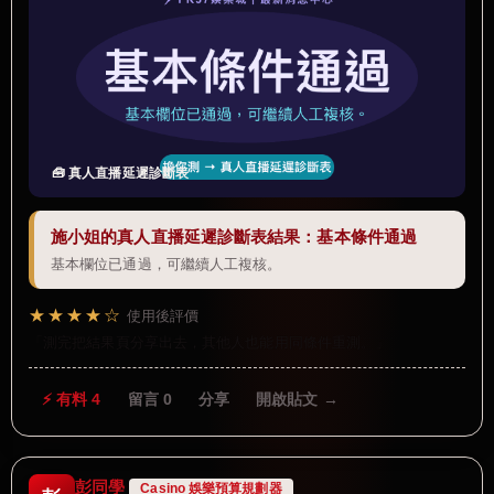
🧰 真人直播延遲診斷表
施小姐的真人直播延遲診斷表結果：基本條件通過
基本欄位已通過，可繼續人工複核。
★★★★☆
使用後評價
測完把結果頁分享出去，其他人也能用同條件重測。
⚡ 有料 4
留言 0
分享
開啟貼文 →
彭同學
Casino 娛樂預算規劃器