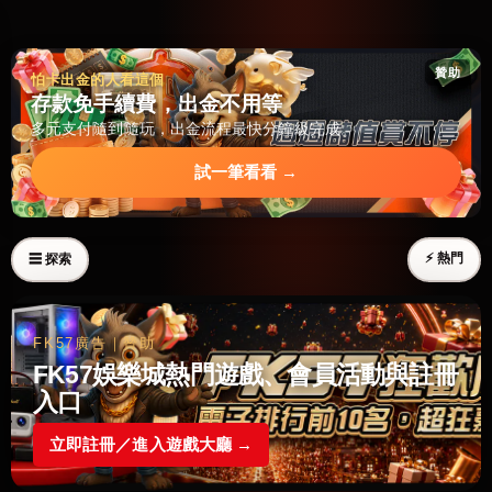
贊助
怕卡出金的人看這個
存款免手續費，出金不用等
多元支付隨到隨玩，出金流程最快分鐘級完成。
試一筆看看 →
⚡ 熱門
☰ 探索
FK57廣告｜贊助
FK57娛樂城熱門遊戲、會員活動與註冊
入口
立即註冊／進入遊戲大廳 →