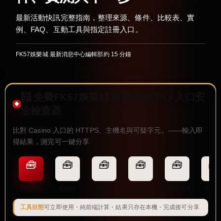
最新活動快訊完整指南，整理來源、條件、比較表、實
例、FAQ、互動工具與指定註冊入口。
FK57娛樂城 最新消息中心編輯部
約 15 分鐘
🧮 免費FK57娛樂城 最新消息中心 入口安
全檢查器
比對 Casino 入口的 HTTPS、主機名與可疑字元。——輸入即
得結果，測完可一鍵分享
🧰
🧰
🧰
🧰
🧰
🧰
FK57娛
Casin
Casin
Casin
遊戲說法查
Casi
工具狀態
可立即使用・純前端計算・結果只存在本機・完成後可分享