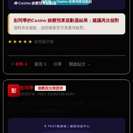
🧰 Casino 娛樂預算規劃器
彭同學的Casino 娛樂預算規劃器結果：建議再次核對
資料存在疑點，請回最新官方頁逐項核對。
★★★★★
使用後評價
免費還做到這樣，已收進書籤慢慢研究。
⚡ 有料 4
留言 3
分享
開啟貼文 →
彭同學
遊戲說法查證表
彭
2026/7/6 · FK57-20260706-6244
第一次把遊戲說法查證表做成完整檢查，我的結果是「可進
入下一步」，分享給需要的人。