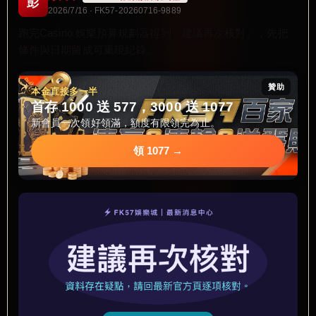
彭
2026/7/16 · FK57-20260716-9889
跑完Casino 娛樂預算規劃器得到「建議再次核對」，先把
條件與日期留成可重現紀錄。
贊助
本金直接多一半
首存 1000 送 577，3000 送 1077
新會員一次領好領滿，額度有限領完為止。
領 1077 →