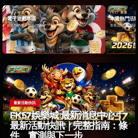
FK57 精選
FK57 精選
電子遊戲專區
本週熱門活
探索熱門電子遊戲內容 →
查看活動與會員情
最新活動快訊
FK57娛樂城 最新消息中心｜
最新活動快訊｜完整指南：條
件、實測與下一步