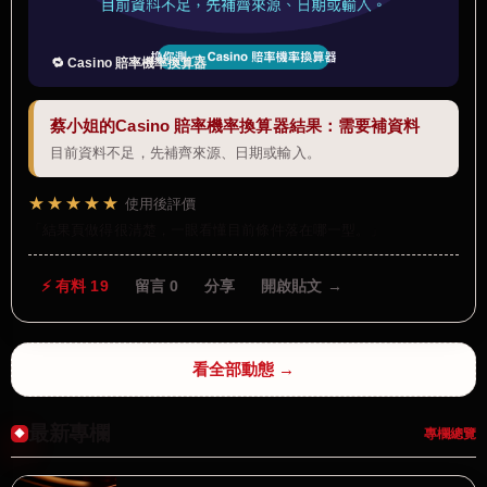
🔁 Casino 賠率機率換算器
蔡小姐的Casino 賠率機率換算器結果：需要補資料
目前資料不足，先補齊來源、日期或輸入。
★★★★★
使用後評價
結果頁做得很清楚，一眼看懂目前條件落在哪一型。
⚡ 有料 19
留言 0
分享
開啟貼文 →
看全部動態 →
最新專欄
專欄總覽