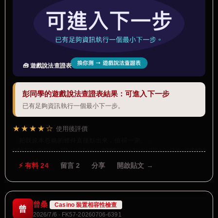
🧰 遊戲說法查證表
彭同學的遊戲說法查證表結果：可進入下一步
已有足夠資訊執行一個最小下一步。
★★★★☆
使用後評價
把我原本忽略的條件直接點出來，值得一測。
⚡ 有料 24
留言 2
分享
開啟貼文 →
曾桑
Casino 裝置相容性檢查
曾
2026/7/6 · FK57-20260706-6391