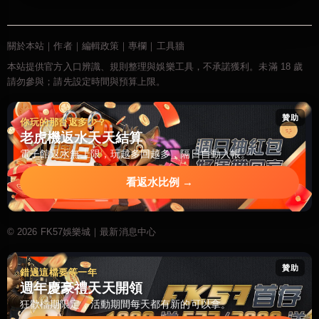
關於本站
｜
作者
｜
編輯政策
｜
專欄
｜
工具牆
本站提供官方入口辨識、規則整理與娛樂工具，不承諾獲利。未滿 18 歲
請勿參與；請先設定時間與預算上限。
贊助
你玩的那台返多少？
老虎機返水天天結算
電子館返水無上限，玩越多回越多，隔日自動入帳。
看返水比例 →
© 2026 FK57娛樂城｜最新消息中心
贊助
錯過這檔要等一年
週年慶豪禮天天開領
狂歡檔期限定，活動期間每天都有新的可以拿。