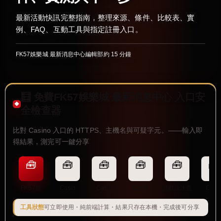
最新活動快訊完整指南，整理來源、條件、比較表、實
例、FAQ、互動工具與指定註冊入口。
FK57娛樂城 最新消息中心編輯部
約 15 分鐘
🧮 免費FK57娛樂城 最新消息中心 入口安
全檢查器
比對 Casino 入口的 HTTPS、主機名與可疑字元。——輸入即
得結果，測完可一鍵分享
🧰
🧰
🧰
🧰
🧰
🧰
FK57娛
Casin
Casin
Casin
遊戲說法查
Casi
工具狀態
可立即使用・純前端計算・結果只存在本機・完成後可分享