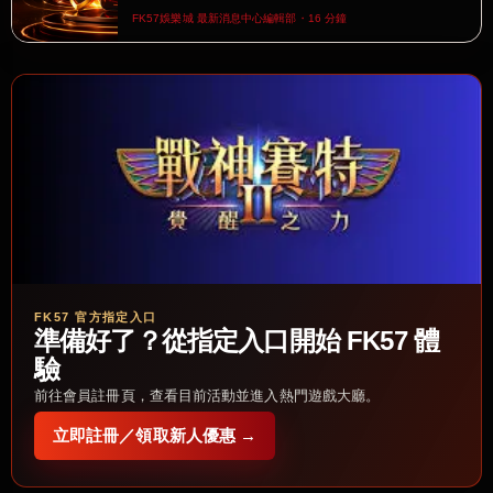
FK57娛樂城 最新消息中心編輯部・16 分鐘
FK57 官方指定入口
準備好了？從指定入口開始 FK57 體
驗
前往會員註冊頁，查看目前活動並進入熱門遊戲大廳。
立即註冊／領取新人優惠 →