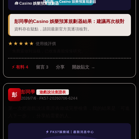
🧰 Casino 娛樂預算規劃器
彭同學的Casino 娛樂預算規劃器結果：建議再次核對
資料存在疑點，請回最新官方頁逐項核對。
★★★★★
使用後評價
免費還做到這樣，已收進書籤慢慢研究。
⚡ 有料 4
留言 3
分享
開啟貼文 →
彭同學
遊戲說法查證表
彭
2026/7/6 · FK57-20260706-6244
第一次把遊戲說法查證表做成完整檢查，我的結果是「可進
入下一步」，分享給需要的人。