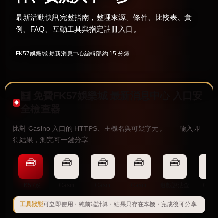
最新活動快訊完整指南，整理來源、條件、比較表、實
例、FAQ、互動工具與指定註冊入口。
FK57娛樂城 最新消息中心編輯部
約 15 分鐘
🧮 免費FK57娛樂城 最新消息中心 入口安
全檢查器
比對 Casino 入口的 HTTPS、主機名與可疑字元。——輸入即
得結果，測完可一鍵分享
🧰
🧰
🧰
🧰
🧰
🧰
FK57娛
Casin
Casin
Casin
遊戲說法查
Casi
工具狀態
可立即使用・純前端計算・結果只存在本機・完成後可分享