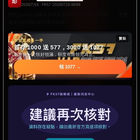
彭
2026/7/16 · FK57-20260716-9889
跑完Casino 娛樂預算規劃器得到「建議再次核對」，先把
條件與日期留成可重現紀錄。
贊助
本金直接多一半
首存 1000 送 577，3000 送 1077
新會員一次領好領滿，額度有限領完為止。
領 1077 →