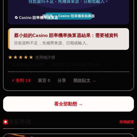
🔁 Casino 賠率機率換算器
蔡小姐的Casino 賠率機率換算器結果：需要補資料
目前資料不足，先補齊來源、日期或輸入。
★★★★★
使用後評價
結果頁做得很清楚，一眼看懂目前條件落在哪一型。
⚡ 有料 19
留言 0
分享
開啟貼文 →
看全部動態 →
最新專欄
專欄總覽