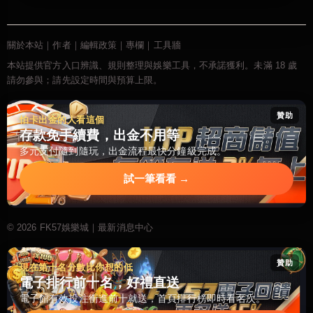
關於本站
｜
作者
｜
編輯政策
｜
專欄
｜
工具牆
本站提供官方入口辨識、規則整理與娛樂工具，不承諾獲利。未滿 18 歲
請勿參與；請先設定時間與預算上限。
贊助
怕卡出金的人看這個
存款免手續費，出金不用等
多元支付隨到隨玩，出金流程最快分鐘級完成。
試一筆看看 →
© 2026 FK57娛樂城｜最新消息中心
贊助
現在第十名分數比你想的低
電子排行前十名，好禮直送
電子館有效投注衝進前十就送，首頁排行榜即時看名次。