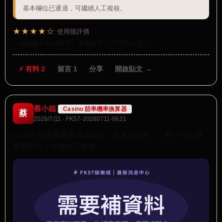
基本欄位已通過，可繼續人工複核。
★★★★☆
使用後評價
每個數字都有解釋，看完順手把原理段也讀了。
⚡ 有料 2
留言 1
分享
開啟貼文 →
蔡小姐
Casino 賠率機率換算器
蔡
2026/7/11 · FK57-20260711-0621
Casino 賠率機率換算器跑出「需要補資料」，每一項依據
都有列出，方便自己複查。