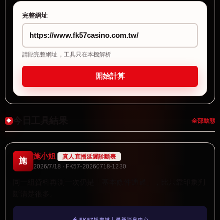
完整網址
請貼完整網址，工具只在本機解析
開始計算
今日工具結果
全部動態
施小姐
真人直播延遲診斷表
施
2026/7/18 · FK57-20260718-1230
同一組資料再測一次仍是「基本條件通過」，比只靠印象判
斷清楚很多。