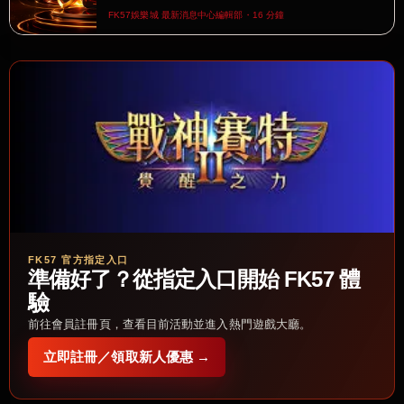
FK57娛樂城 最新消息中心編輯部・16 分鐘
FK57 官方指定入口
準備好了？從指定入口開始 FK57 體
驗
前往會員註冊頁，查看目前活動並進入熱門遊戲大廳。
立即註冊／領取新人優惠 →