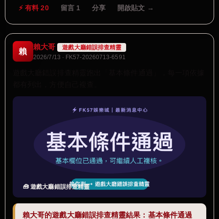
⚡ 有料 20
留言 1
分享
開啟貼文 →
賴大哥
遊戲大廳錯誤排查精靈
賴
2026/7/13 · FK57-20260713-6591
遊戲大廳錯誤排查精靈跑出「基本條件通過」，每一項依據
都有列出，方便自己複查。
🧰 遊戲大廳錯誤排查精靈
賴大哥的遊戲大廳錯誤排查精靈結果：基本條件通過