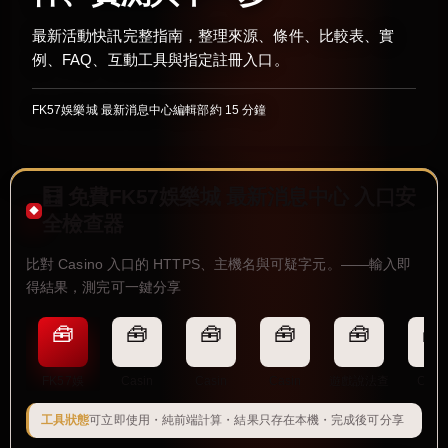
最新活動快訊完整指南，整理來源、條件、比較表、實
例、FAQ、互動工具與指定註冊入口。
FK57娛樂城 最新消息中心編輯部
約 15 分鐘
🧮 免費FK57娛樂城 最新消息中心 入口安
全檢查器
比對 Casino 入口的 HTTPS、主機名與可疑字元。——輸入即
得結果，測完可一鍵分享
🧰
🧰
🧰
🧰
🧰
🧰
FK57娛
Casin
Casin
Casin
遊戲說法查
Casi
工具狀態
可立即使用・純前端計算・結果只存在本機・完成後可分享