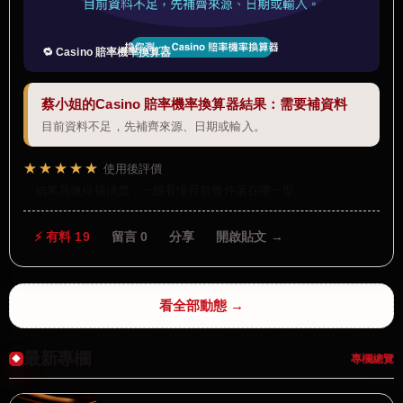
🔁 Casino 賠率機率換算器
蔡小姐的Casino 賠率機率換算器結果：需要補資料
目前資料不足，先補齊來源、日期或輸入。
★★★★★
使用後評價
結果頁做得很清楚，一眼看懂目前條件落在哪一型。
⚡ 有料 19
留言 0
分享
開啟貼文 →
看全部動態 →
最新專欄
專欄總覽