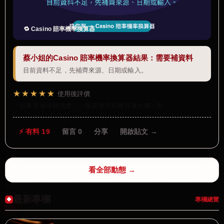
🔁 Casino 賠率機率換算器
蔡小姐的Casino 賠率機率換算器結果：需要補資料
目前資料不足，先補齊來源、日期或輸入。
★★★★★
使用後評價
結果頁做得很清楚，一眼看懂目前條件落在哪一型。
⚡ 有料 19
留言 0
分享
開啟貼文 →
看全部動態 →
最新專欄
專欄總覽