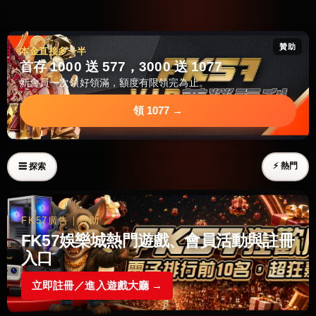
贊助
本金直接多一半
首存 1000 送 577，3000 送 1077
新會員一次領好領滿，額度有限領完為止。
領 1077 →
⚡ 熱門
☰ 探索
FK57廣告｜贊助
FK57娛樂城熱門遊戲、會員活動與註冊
入口
立即註冊／進入遊戲大廳 →