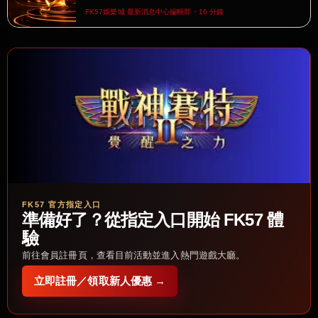
FK57娛樂城 最新消息中心編輯部・16 分鐘
FK57 官方指定入口
準備好了？從指定入口開始 FK57 體
驗
前往會員註冊頁，查看目前活動並進入熱門遊戲大廳。
立即註冊／領取新人優惠 →