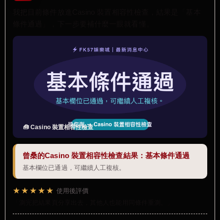
我把目前條件放進Casino 裝置相容性檢查，結果是「基本
條件通過」，下一步要補什麼一眼就看懂。
🧰 Casino 裝置相容性檢查
曾桑的Casino 裝置相容性檢查結果：基本條件通過
基本欄位已通過，可繼續人工複核。
★★★★★
使用後評價
測完把結果頁分享出去，其他人也能用同條件重測。