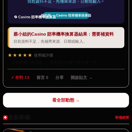
🔁 Casino 賠率機率換算器
蔡小姐的Casino 賠率機率換算器結果：需要補資料
目前資料不足，先補齊來源、日期或輸入。
★★★★★
使用後評價
結果頁做得很清楚，一眼看懂目前條件落在哪一型。
⚡ 有料 19
留言 0
分享
開啟貼文 →
看全部動態 →
最新專欄
專欄總覽