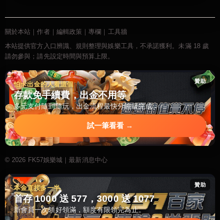
關於本站
｜
作者
｜
編輯政策
｜
專欄
｜
工具牆
本站提供官方入口辨識、規則整理與娛樂工具，不承諾獲利。未滿 18 歲
請勿參與；請先設定時間與預算上限。
贊助
怕卡出金的人看這個
存款免手續費，出金不用等
多元支付隨到隨玩，出金流程最快分鐘級完成。
試一筆看看 →
© 2026 FK57娛樂城｜最新消息中心
贊助
本金直接多一半
首存 1000 送 577，3000 送 1077
新會員一次領好領滿，額度有限領完為止。