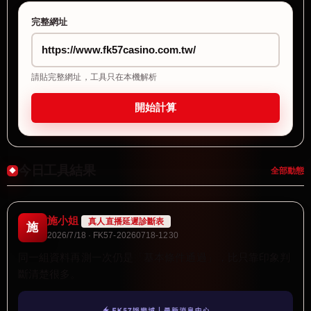
完整網址
請貼完整網址，工具只在本機解析
開始計算
今日工具結果
全部動態
施小姐
真人直播延遲診斷表
施
2026/7/18 · FK57-20260718-1230
同一組資料再測一次仍是「基本條件通過」，比只靠印象判
斷清楚很多。