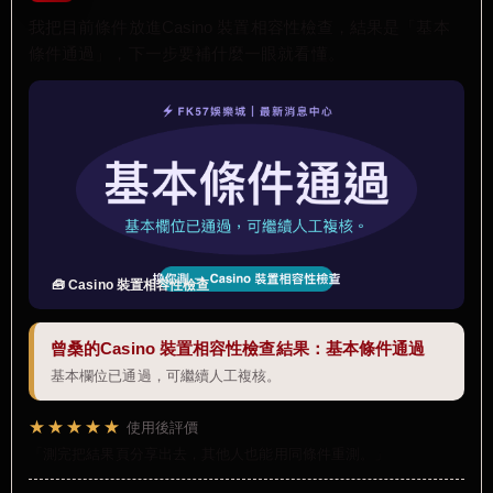
我把目前條件放進Casino 裝置相容性檢查，結果是「基本
條件通過」，下一步要補什麼一眼就看懂。
🧰 Casino 裝置相容性檢查
曾桑的Casino 裝置相容性檢查結果：基本條件通過
基本欄位已通過，可繼續人工複核。
★★★★★
使用後評價
測完把結果頁分享出去，其他人也能用同條件重測。