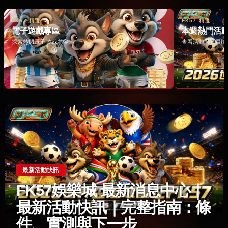
FK57 精選
FK57 精選
電子遊戲專區
本週熱門活
探索熱門電子遊戲內容 →
查看活動與會員情
最新活動快訊
FK57娛樂城 最新消息中心｜
最新活動快訊｜完整指南：條
件、實測與下一步