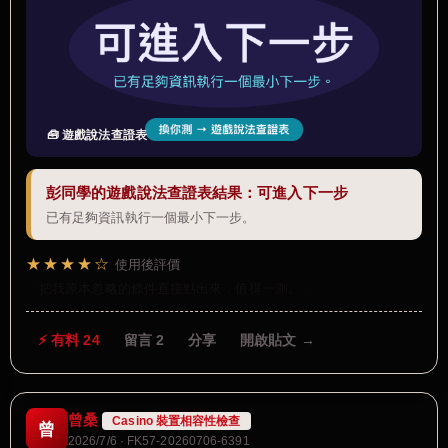
🧰 遊戲說法查證表
彭同學的遊戲說法查證表結果：可進入下一步
已有足夠資訊執行一個最小下一步。
★★★★☆
使用後評價
把我原本忽略的條件直接點出來，值得一測。
⚡ 有料 24
留言 2
分享
開啟貼文 →
曾桑
Casino 裝置相容性檢查
曾
2026/7/6 · FK57-20260706-6391