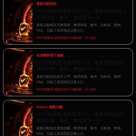
最新活動快訊
FK57娛樂城 最新消息中心｜最新活動快訊｜
完整指南：條件、實測與下一步
最新活動快訊完整指南，整理來源、條件、比較表、實例、
FAQ、互動工具與指定註冊入口。
FK57娛樂城 最新消息中心編輯部・15 分鐘
老虎機與電子遊戲
FK57娛樂城 最新消息中心｜最新活動快訊｜
新手入門：條件、實測與下一步
最新活動快訊新手入門，整理來源、條件、比較表、實例、
FAQ、互動工具與指定註冊入口。
FK57娛樂城 最新消息中心編輯部・15 分鐘
Casino 遊戲大廳
FK57娛樂城 最新消息中心｜最新活動快訊｜
實測步驟：條件、實測與下一步
最新活動快訊實測步驟，整理來源、條件、比較表、實例、
FAQ、互動工具與指定註冊入口。