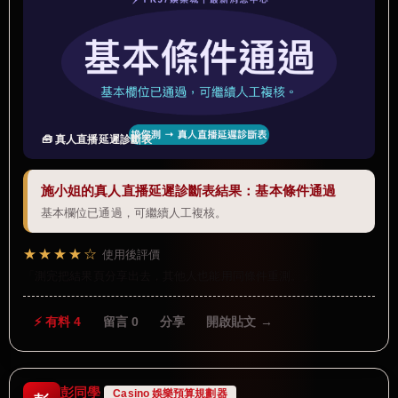
🧰 真人直播延遲診斷表
施小姐的真人直播延遲診斷表結果：基本條件通過
基本欄位已通過，可繼續人工複核。
★★★★☆
使用後評價
測完把結果頁分享出去，其他人也能用同條件重測。
⚡ 有料 4
留言 0
分享
開啟貼文 →
彭同學
Casino 娛樂預算規劃器