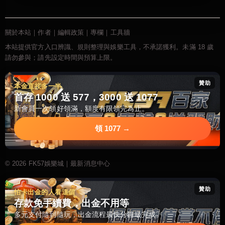
關於本站
｜
作者
｜
編輯政策
｜
專欄
｜
工具牆
本站提供官方入口辨識、規則整理與娛樂工具，不承諾獲利。未滿 18 歲
請勿參與；請先設定時間與預算上限。
贊助
本金直接多一半
首存 1000 送 577，3000 送 1077
新會員一次領好領滿，額度有限領完為止。
領 1077 →
© 2026 FK57娛樂城｜最新消息中心
贊助
怕卡出金的人看這個
存款免手續費，出金不用等
多元支付隨到隨玩，出金流程最快分鐘級完成。