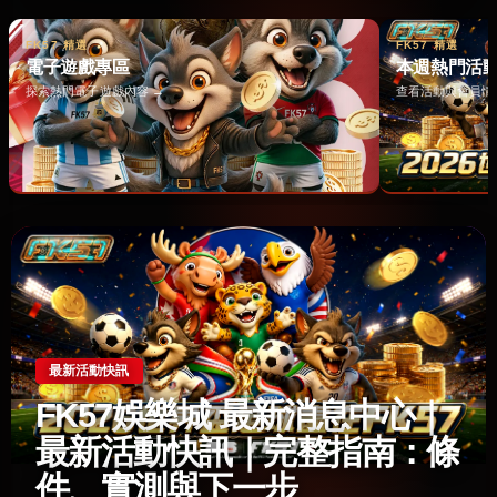
FK57 精選
FK57 精選
電子遊戲專區
本週熱門活
探索熱門電子遊戲內容 →
查看活動與會員情
最新活動快訊
FK57娛樂城 最新消息中心｜
最新活動快訊｜完整指南：條
件、實測與下一步