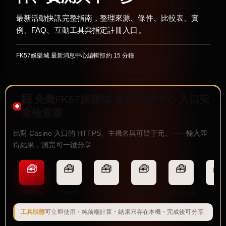
最新活動快訊完整指南，整理來源、條件、比較表、實
例、FAQ、互動工具與指定註冊入口。
FK57娛樂城 最新消息中心編輯部
約 15 分鐘
🧮 免費FK57娛樂城 最新消息中心 入口安
全檢查器
比對 Casino 入口的 HTTPS、主機名與可疑字元。——輸入即
得結果，測完可一鍵分享
🧰
🧰
🧰
🧰
🧰
🧰
FK57娛
Casin
Casin
Casin
遊戲說法查
Casi
工具狀態
可立即使用・純前端計算・結果只存在本機・完成後可分享