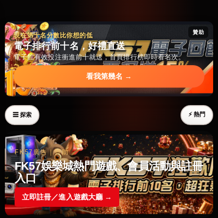
贊助
現在第十名分數比你想的低
電子排行前十名，好禮直送
電子館有效投注衝進前十就送，首頁排行榜即時看名次。
看我第幾名 →
⚡ 熱門
☰ 探索
FK57廣告｜贊助
FK57娛樂城熱門遊戲、會員活動與註冊
入口
立即註冊／進入遊戲大廳 →