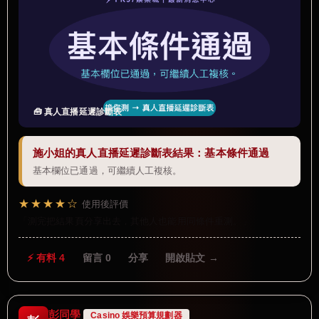
🧰 真人直播延遲診斷表
施小姐的真人直播延遲診斷表結果：基本條件通過
基本欄位已通過，可繼續人工複核。
★★★★☆
使用後評價
測完把結果頁分享出去，其他人也能用同條件重測。
⚡ 有料 4
留言 0
分享
開啟貼文 →
彭同學
Casino 娛樂預算規劃器