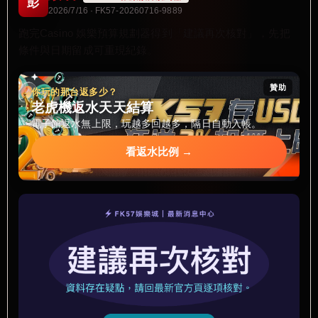
彭
2026/7/16 · FK57-20260716-9889
跑完Casino 娛樂預算規劃器得到「建議再次核對」，先把
條件與日期留成可重現紀錄。
贊助
你玩的那台返多少？
老虎機返水天天結算
電子館返水無上限，玩越多回越多，隔日自動入帳。
看返水比例 →