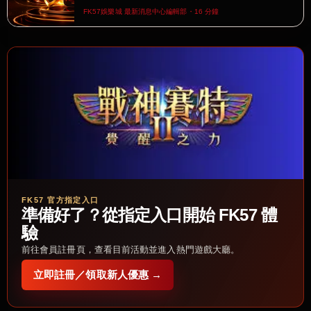
FK57娛樂城 最新消息中心編輯部・16 分鐘
FK57 官方指定入口
準備好了？從指定入口開始 FK57 體
驗
前往會員註冊頁，查看目前活動並進入熱門遊戲大廳。
立即註冊／領取新人優惠 →