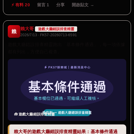
⚡ 有料 20
留言 1
分享
開啟貼文 →
賴大哥
遊戲大廳錯誤排查精靈
賴
2026/7/13 · FK57-20260713-6591
遊戲大廳錯誤排查精靈跑出「基本條件通過」，每一項依據
都有列出，方便自己複查。
🧰 遊戲大廳錯誤排查精靈
賴大哥的遊戲大廳錯誤排查精靈結果：基本條件通過