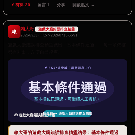
⚡ 有料 20
留言 1
分享
開啟貼文 →
賴大哥
遊戲大廳錯誤排查精靈
賴
2026/7/13 · FK57-20260713-6591
遊戲大廳錯誤排查精靈跑出「基本條件通過」，每一項依據
都有列出，方便自己複查。
🧰 遊戲大廳錯誤排查精靈
賴大哥的遊戲大廳錯誤排查精靈結果：基本條件通過