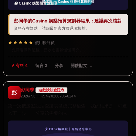
🧰 Casino 娛樂預算規劃器
彭同學的Casino 娛樂預算規劃器結果：建議再次核對
資料存在疑點，請回最新官方頁逐項核對。
★★★★★
使用後評價
免費還做到這樣，已收進書籤慢慢研究。
⚡ 有料 4
留言 3
分享
開啟貼文 →
彭同學
遊戲說法查證表
彭
2026/7/6 · FK57-20260706-6244
第一次把遊戲說法查證表做成完整檢查，我的結果是「可進
入下一步」，分享給需要的人。