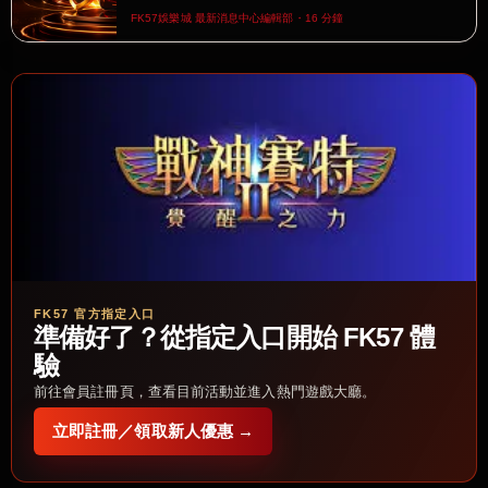
FK57娛樂城 最新消息中心編輯部・16 分鐘
FK57 官方指定入口
準備好了？從指定入口開始 FK57 體
驗
前往會員註冊頁，查看目前活動並進入熱門遊戲大廳。
立即註冊／領取新人優惠 →