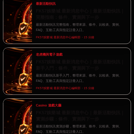
最新活動快訊
FK57娛樂城 最新消息中心｜最新活動快訊｜
完整指南：條件、實測與下一步
最新活動快訊完整指南，整理來源、條件、比較表、實例、
FAQ、互動工具與指定註冊入口。
FK57娛樂城 最新消息中心編輯部・15 分鐘
老虎機與電子遊戲
FK57娛樂城 最新消息中心｜最新活動快訊｜
新手入門：條件、實測與下一步
最新活動快訊新手入門，整理來源、條件、比較表、實例、
FAQ、互動工具與指定註冊入口。
FK57娛樂城 最新消息中心編輯部・15 分鐘
Casino 遊戲大廳
FK57娛樂城 最新消息中心｜最新活動快訊｜
實測步驟：條件、實測與下一步
最新活動快訊實測步驟，整理來源、條件、比較表、實例、
FAQ、互動工具與指定註冊入口。