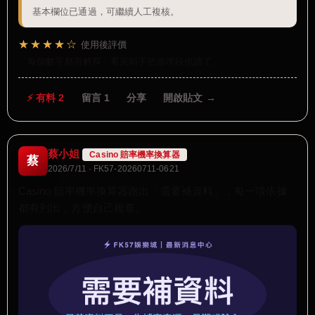
基本欄位已通過，可繼續人工複核。
★★★★☆
使用後評價
每個數字都有解釋，看完順手把原理段也讀了。
⚡ 有料 2
留言 1
分享
開啟貼文 →
蔡小姐
Casino 賠率機率換算器
蔡
2026/7/11 · FK57-20260711-0621
Casino 賠率機率換算器跑出「需要補資料」，每一項依據
都有列出，方便自己複查。