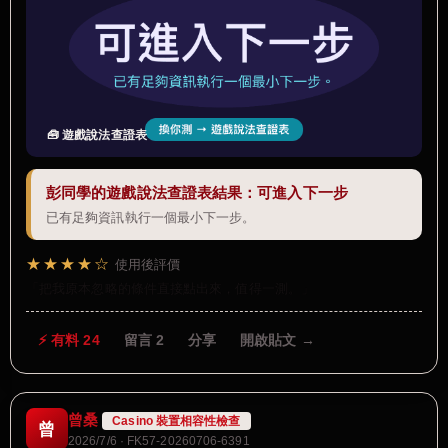
🧰 遊戲說法查證表
彭同學的遊戲說法查證表結果：可進入下一步
已有足夠資訊執行一個最小下一步。
★★★★☆
使用後評價
把我原本忽略的條件直接點出來，值得一測。
⚡ 有料 24
留言 2
分享
開啟貼文 →
曾桑
Casino 裝置相容性檢查
曾
2026/7/6 · FK57-20260706-6391