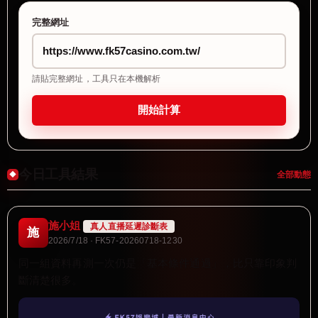
完整網址
請貼完整網址，工具只在本機解析
開始計算
今日工具結果
全部動態
施小姐
真人直播延遲診斷表
施
2026/7/18 · FK57-20260718-1230
同一組資料再測一次仍是「基本條件通過」，比只靠印象判
斷清楚很多。