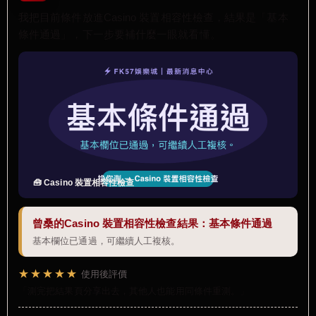
我把目前條件放進Casino 裝置相容性檢查，結果是「基本
條件通過」，下一步要補什麼一眼就看懂。
🧰 Casino 裝置相容性檢查
曾桑的Casino 裝置相容性檢查結果：基本條件通過
基本欄位已通過，可繼續人工複核。
★★★★★
使用後評價
測完把結果頁分享出去，其他人也能用同條件重測。