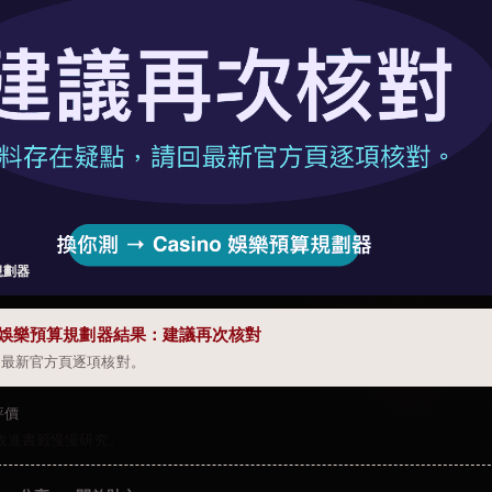
算規劃器
no 娛樂預算規劃器結果：建議再次核對
回最新官方頁逐項核對。
評價
收進書籤慢慢研究。