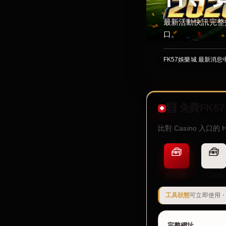
最新活動快訊完整
口。
FK57娛樂城 最新消
🧮 免費FK
比對 Casino 入
🧰
🧰
FK57娛
Casin
工具狀態
可立即使用
完整網址