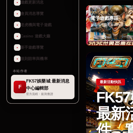
遊戲更新消息
▪
FK57 精選
會員消息導覽
▪
電子遊戲專區
老虎機與電子遊戲
▪
探索熱門電子遊戲內容 →
Casino 遊戲大廳
▪
新手遊戲導覽
▪
規則賠率與機率
▪
本站作者
FK57娛樂城 最新消息
最新活動快訊
F
中心編輯部
FK5
官方流程・規則查證
最新
件、