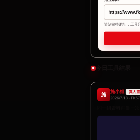
請貼完整網址，工具
今日工具結果
施小姐
真人
施
2026/7/18 · FK5
同一組資料再測一次