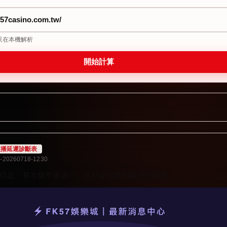
只在本機解析
開始計算
直播延遲診斷表
7-20260718-1230
仍是「基本條件通過」，比只靠印象判斷清楚很多。