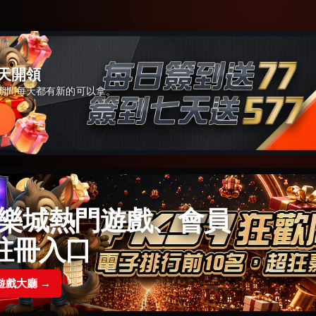
天開領
期間每天都有新的可以拿。
7娛樂城熱門遊戲、會員
註冊入口
遊戲大廳 →