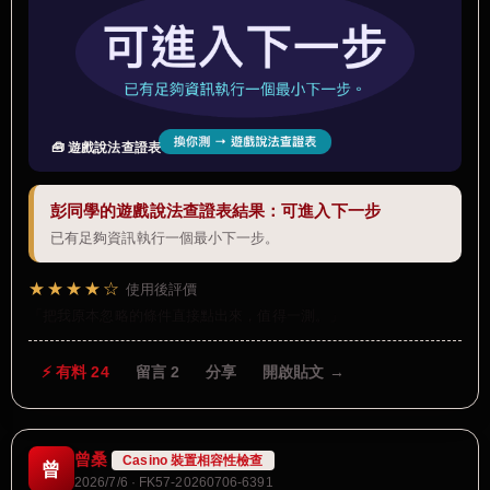
🧰 遊戲說法查證表
彭同學的遊戲說法查證表結果：可進入下一步
已有足夠資訊執行一個最小下一步。
★★★★☆
使用後評價
把我原本忽略的條件直接點出來，值得一測。
⚡ 有料 24
留言 2
分享
開啟貼文 →
曾桑
Casino 裝置相容性檢查
曾
2026/7/6 · FK57-20260706-6391