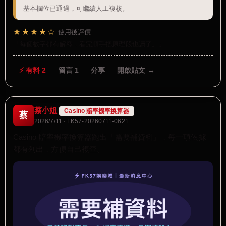
基本欄位已通過，可繼續人工複核。
★★★★☆
使用後評價
每個數字都有解釋，看完順手把原理段也讀了。
⚡ 有料 2
留言 1
分享
開啟貼文 →
蔡小姐
Casino 賠率機率換算器
蔡
2026/7/11 · FK57-20260711-0621
Casino 賠率機率換算器跑出「需要補資料」，每一項依據
都有列出，方便自己複查。