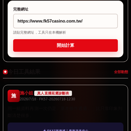
完整網址
請貼完整網址，工具只在本機解析
開始計算
今日工具結果
全部動態
施小姐
真人直播延遲診斷表
施
2026/7/18 · FK57-20260718-1230
同一組資料再測一次仍是「基本條件通過」，比只靠印象判
斷清楚很多。