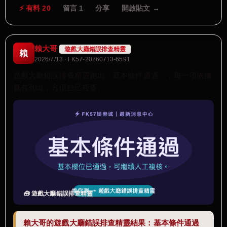
⚡ 有料 20
留言 1
分享
開啟貼文 →
賴大哥
遊戲大廳錯誤排查精靈
賴
2026/7/13 · FK57-20260713-6591
遊戲大廳錯誤排查精靈跑出「基本條件通過」，每一項依據
都有列出，方便自己複查。
🧰 遊戲大廳錯誤排查精靈
賴大哥的遊戲大廳錯誤排查精靈結果：基本條件通過