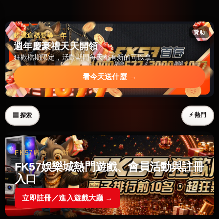
贊助
錯過這檔要等一年
週年慶豪禮天天開領
狂歡檔期限定，活動期間每天都有新的可以拿。
看今天送什麼 →
⚡ 熱門
☰ 探索
FK57廣告｜贊助
FK57娛樂城熱門遊戲、會員活動與註冊
入口
立即註冊／進入遊戲大廳 →