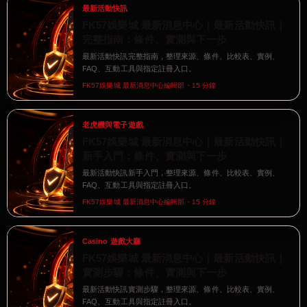
最新活動快訊
FK57娛樂城 最新消息中心｜最新活動快訊｜
完整指南：條件、實測與下一步
最新活動快訊完整指南，整理來源、條件、比較表、實例、
FAQ、互動工具與指定註冊入口。
FK57娛樂城 最新消息中心編輯部・15 分鐘
老虎機與電子遊戲
FK57娛樂城 最新消息中心｜最新活動快訊｜
新手入門：條件、實測與下一步
最新活動快訊新手入門，整理來源、條件、比較表、實例、
FAQ、互動工具與指定註冊入口。
FK57娛樂城 最新消息中心編輯部・15 分鐘
Casino 遊戲大廳
FK57娛樂城 最新消息中心｜最新活動快訊｜
實測步驟：條件、實測與下一步
最新活動快訊實測步驟，整理來源、條件、比較表、實例、
FAQ、互動工具與指定註冊入口。