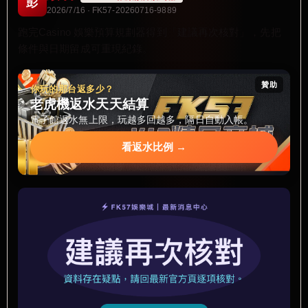
彭
2026/7/16 · FK57-20260716-9889
跑完Casino 娛樂預算規劃器得到「建議再次核對」，先把
條件與日期留成可重現紀錄。
贊助
你玩的那台返多少？
老虎機返水天天結算
電子館返水無上限，玩越多回越多，隔日自動入帳。
看返水比例 →