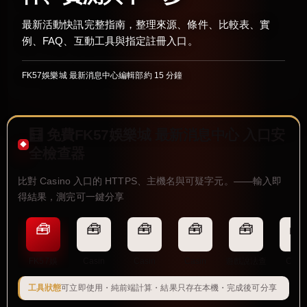
最新活動快訊完整指南，整理來源、條件、比較表、實
例、FAQ、互動工具與指定註冊入口。
FK57娛樂城 最新消息中心編輯部
約 15 分鐘
🧮 免費FK57娛樂城 最新消息中心 入口安
全檢查器
比對 Casino 入口的 HTTPS、主機名與可疑字元。——輸入即
得結果，測完可一鍵分享
🧰
🧰
🧰
🧰
🧰
🧰
FK57娛
Casin
Casin
Casin
遊戲說法查
Casi
工具狀態
可立即使用・純前端計算・結果只存在本機・完成後可分享