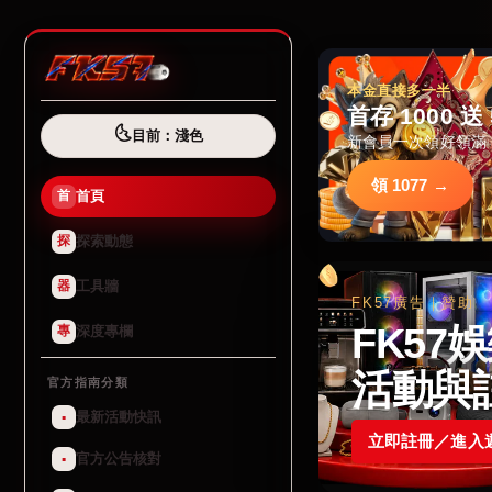
本金直接多一半
首存 1000 送 
🌜
目前：淺色
新會員一次領好領滿
領 1077 →
首
首頁
探
探索動態
器
工具牆
FK57廣告｜贊助
FK5
專
深度專欄
活動與
官方指南分類
最新活動快訊
▪
立即註冊／進入
官方公告核對
▪