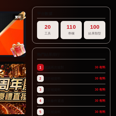
平台數據
贊助
20
110
100
工具
專欄
結果類型
熱門結果排行
1
建議再次核對
30 有料
2
需要補資料
30 有料
3
需要補資料
30 有料
4
基本條件通過
30 有料
5
需要補資料
30 有料