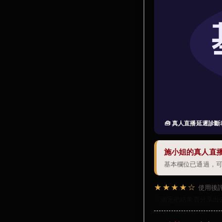
🧰 真人直播延遲診斷
施小姐的真人直
基本欄位已通過，
★★★★☆
使用後
測完把結果頁分享出