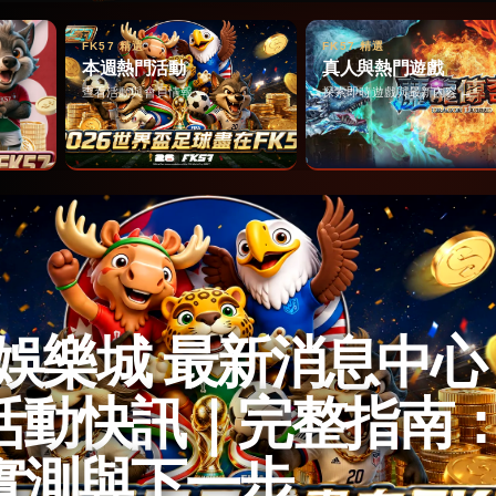
FK57 精選
FK57 精選
本週熱門活動
真人與熱門遊戲
查看活動與會員情報 →
探索即時遊戲與最新內容 →
7娛樂城 最新消息中心
活動快訊｜完整指南
實測與下一步