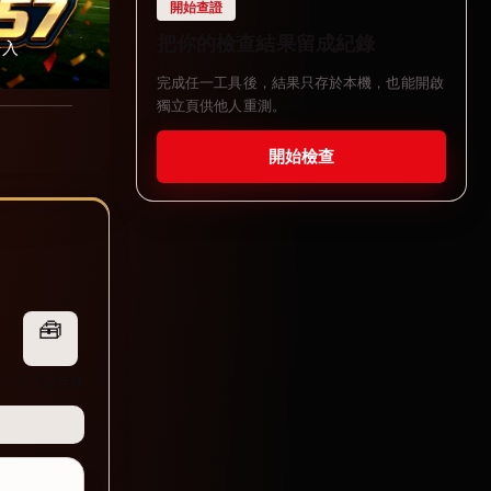
開始查證
把你的檢查結果留成紀錄
冊入
完成任一工具後，結果只存於本機，也能開啟
獨立頁供他人重測。
開始檢查
🧰
🧰
🧰
🔁
🧰
📡
錯
官方公告核
真人直播延
真人百家樂
Casin
Casin
真人桌流程