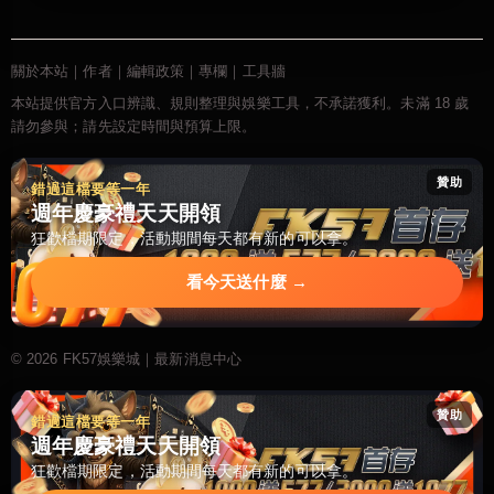
關於本站
｜
作者
｜
編輯政策
｜
專欄
｜
工具牆
本站提供官方入口辨識、規則整理與娛樂工具，不承諾獲利。未滿 18 歲
請勿參與；請先設定時間與預算上限。
贊助
錯過這檔要等一年
週年慶豪禮天天開領
狂歡檔期限定，活動期間每天都有新的可以拿。
看今天送什麼 →
© 2026 FK57娛樂城｜最新消息中心
贊助
錯過這檔要等一年
週年慶豪禮天天開領
狂歡檔期限定，活動期間每天都有新的可以拿。