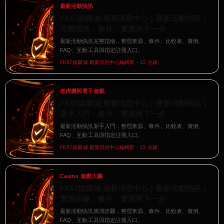
最新活動快訊
FK57娛樂城 最新消息中心｜最新活動快訊｜
完整指南：條件、實測與下一步
最新活動快訊完整指南，整理來源、條件、比較表、實例、
FAQ、互動工具與指定註冊入口。
FK57娛樂城 最新消息中心編輯部・15 分鐘
老虎機與電子遊戲
FK57娛樂城 最新消息中心｜最新活動快訊｜
新手入門：條件、實測與下一步
最新活動快訊新手入門，整理來源、條件、比較表、實例、
FAQ、互動工具與指定註冊入口。
FK57娛樂城 最新消息中心編輯部・15 分鐘
Casino 遊戲大廳
FK57娛樂城 最新消息中心｜最新活動快訊｜
實測步驟：條件、實測與下一步
最新活動快訊實測步驟，整理來源、條件、比較表、實例、
FAQ、互動工具與指定註冊入口。