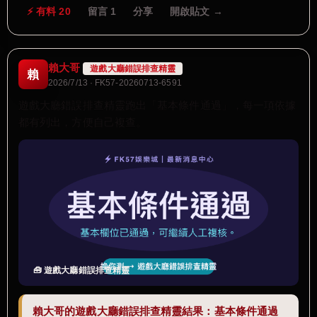
⚡ 有料 20
留言 1
分享
開啟貼文 →
賴大哥
遊戲大廳錯誤排查精靈
賴
2026/7/13 · FK57-20260713-6591
遊戲大廳錯誤排查精靈跑出「基本條件通過」，每一項依據
都有列出，方便自己複查。
🧰 遊戲大廳錯誤排查精靈
賴大哥的遊戲大廳錯誤排查精靈結果：基本條件通過