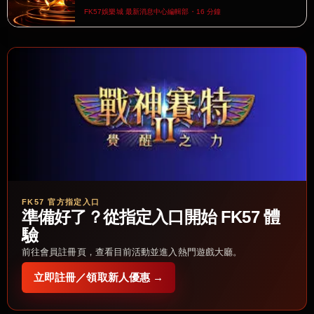
FK57娛樂城 最新消息中心編輯部・16 分鐘
FK57 官方指定入口
準備好了？從指定入口開始 FK57 體
驗
前往會員註冊頁，查看目前活動並進入熱門遊戲大廳。
立即註冊／領取新人優惠 →