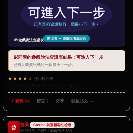
🧰 遊戲說法查證表
彭同學的遊戲說法查證表結果：可進入下一步
已有足夠資訊執行一個最小下一步。
★★★★☆
使用後評價
把我原本忽略的條件直接點出來，值得一測。
⚡ 有料 24
留言 2
分享
開啟貼文 →
曾桑
Casino 裝置相容性檢查
曾
2026/7/6 · FK57-20260706-6391