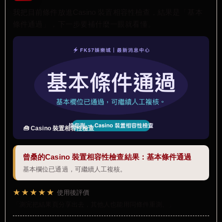
我把目前條件放進Casino 裝置相容性檢查，結果是「基本
條件通過」，下一步要補什麼一眼就看懂。
🧰 Casino 裝置相容性檢查
曾桑的Casino 裝置相容性檢查結果：基本條件通過
基本欄位已通過，可繼續人工複核。
★★★★★
使用後評價
測完把結果頁分享出去，其他人也能用同條件重測。