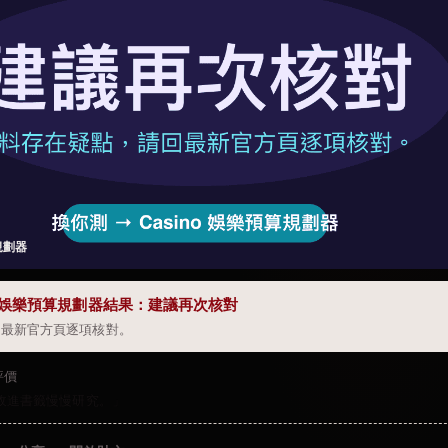
算規劃器
no 娛樂預算規劃器結果：建議再次核對
回最新官方頁逐項核對。
評價
收進書籤慢慢研究。