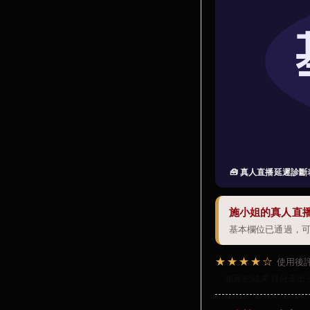
🧰 真人直播延遲診斷
施小姐的真人直
基本欄位已通過，
★★★★☆
使用後
測完把結果頁分享出