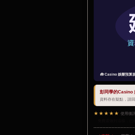
🧰 Casino 娛樂預
彭同學的Casi
資料存在疑點，請
★★★★★
使用後
免費還做到這樣，已