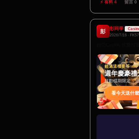
⚡ 有料 4
留言 0
彭同學
Cas
彭
2026/7/16 · FK5
跑完Casino 
錯過這檔要等一年
週年慶豪禮
狂歡檔期限定，
看今天送什麼