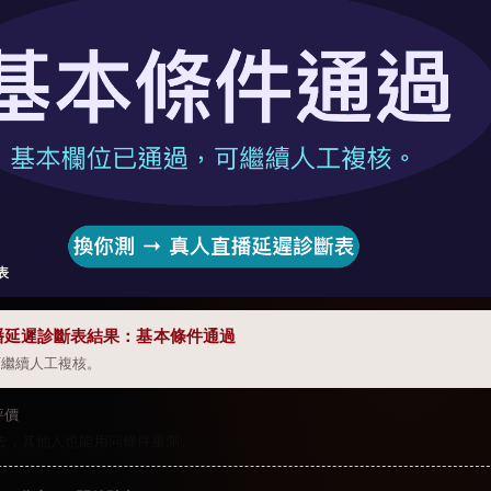
表
播延遲診斷表結果：基本條件通過
可繼續人工複核。
評價
去，其他人也能用同條件重測。