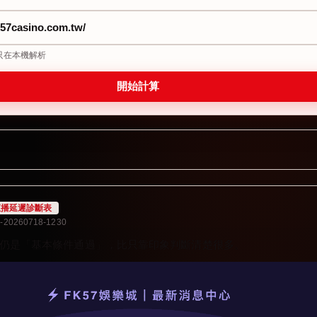
只在本機解析
開始計算
直播延遲診斷表
7-20260718-1230
仍是「基本條件通過」，比只靠印象判斷清楚很多。