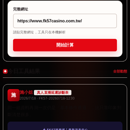
完整網址
請貼完整網址，工具只在本機解析
開始計算
今日工具結果
全部動態
施小姐
真人直播延遲診斷表
施
2026/7/18 · FK57-20260718-1230
同一組資料再測一次仍是「基本條件通過」，比只靠印象判
斷清楚很多。