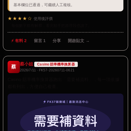
基本欄位已通過，可繼續人工複核。
★★★★☆
使用後評價
每個數字都有解釋，看完順手把原理段也讀了。
⚡ 有料 2
留言 1
分享
開啟貼文 →
蔡小姐
Casino 賠率機率換算器
蔡
2026/7/11 · FK57-20260711-0621
Casino 賠率機率換算器跑出「需要補資料」，每一項依據
都有列出，方便自己複查。