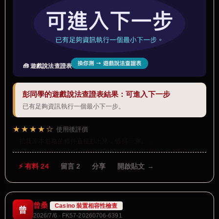
🧰 遊戲說法查證表
彭同學的遊戲說法查證表結果：可進入下一步
已有足夠資訊執行一個最小下一步。
★★★★☆
使用後評價
把我原本忽略的條件直接點出來，值得一測。
⚡ 有料 24
留言 2
分享
開啟貼文 →
曾桑
Casino 裝置相容性檢查
曾
2026/7/6 · FK57-20260706-6391