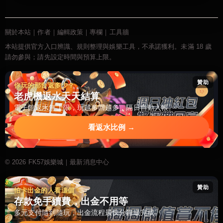
關於本站
｜
作者
｜
編輯政策
｜
專欄
｜
工具牆
本站提供官方入口辨識、規則整理與娛樂工具，不承諾獲利。未滿 18 歲
請勿參與；請先設定時間與預算上限。
贊助
你玩的那台返多少？
老虎機返水天天結算
電子館返水無上限，玩越多回越多，隔日自動入帳。
看返水比例 →
© 2026 FK57娛樂城｜最新消息中心
贊助
怕卡出金的人看這個
存款免手續費，出金不用等
多元支付隨到隨玩，出金流程最快分鐘級完成。