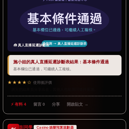
🧰 真人直播延遲診斷表
施小姐的真人直播延遲診斷表結果：基本條件通過
基本欄位已通過，可繼續人工複核。
★★★★☆
使用後評價
測完把結果頁分享出去，其他人也能用同條件重測。
⚡ 有料 4
留言 0
分享
開啟貼文 →
彭同學
Casino 娛樂預算規劃器