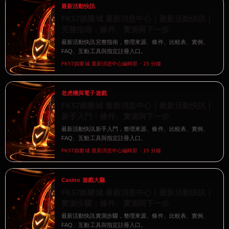
最新活動快訊
FK57娛樂城 最新消息中心｜最新活動快訊｜
完整指南：條件、實測與下一步
最新活動快訊完整指南，整理來源、條件、比較表、實例、
FAQ、互動工具與指定註冊入口。
FK57娛樂城 最新消息中心編輯部・15 分鐘
老虎機與電子遊戲
FK57娛樂城 最新消息中心｜最新活動快訊｜
新手入門：條件、實測與下一步
最新活動快訊新手入門，整理來源、條件、比較表、實例、
FAQ、互動工具與指定註冊入口。
FK57娛樂城 最新消息中心編輯部・15 分鐘
Casino 遊戲大廳
FK57娛樂城 最新消息中心｜最新活動快訊｜
實測步驟：條件、實測與下一步
最新活動快訊實測步驟，整理來源、條件、比較表、實例、
FAQ、互動工具與指定註冊入口。