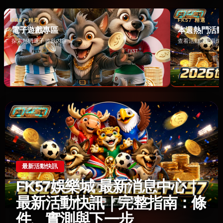
FK57 精選
FK57 精選
電子遊戲專區
本週熱門活
探索熱門電子遊戲內容 →
查看活動與會員情
最新活動快訊
FK57娛樂城 最新消息中心｜
最新活動快訊｜完整指南：條
件、實測與下一步