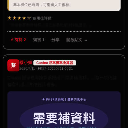
基本欄位已通過，可繼續人工複核。
★★★★☆
使用後評價
每個數字都有解釋，看完順手把原理段也讀了。
⚡ 有料 2
留言 1
分享
開啟貼文 →
蔡小姐
Casino 賠率機率換算器
蔡
2026/7/11 · FK57-20260711-0621
Casino 賠率機率換算器跑出「需要補資料」，每一項依據
都有列出，方便自己複查。