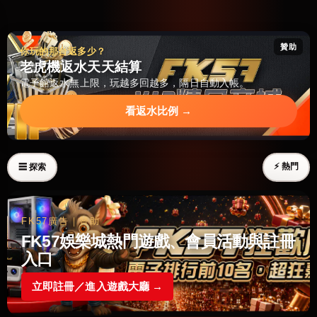
贊助
你玩的那台返多少？
老虎機返水天天結算
電子館返水無上限，玩越多回越多，隔日自動入帳。
看返水比例 →
⚡ 熱門
☰ 探索
FK57廣告｜贊助
FK57娛樂城熱門遊戲、會員活動與註冊
入口
立即註冊／進入遊戲大廳 →