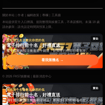
關於本站
｜
作者
｜
編輯政策
｜
專欄
｜
工具牆
本站提供官方入口辨識、規則整理與娛樂工具，不承諾獲利。未滿 18 歲
請勿參與；請先設定時間與預算上限。
贊助
現在第十名分數比你想的低
電子排行前十名，好禮直送
電子館有效投注衝進前十就送，首頁排行榜即時看名次。
看我第幾名 →
© 2026 FK57娛樂城｜最新消息中心
贊助
現在第十名分數比你想的低
電子排行前十名，好禮直送
電子館有效投注衝進前十就送，首頁排行榜即時看名次。