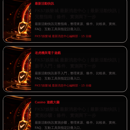
最新活動快訊
FK57娛樂城 最新消息中心｜最新活動快訊｜
完整指南：條件、實測與下一步
最新活動快訊完整指南，整理來源、條件、比較表、實例、
FAQ、互動工具與指定註冊入口。
FK57娛樂城 最新消息中心編輯部・15 分鐘
老虎機與電子遊戲
FK57娛樂城 最新消息中心｜最新活動快訊｜
新手入門：條件、實測與下一步
最新活動快訊新手入門，整理來源、條件、比較表、實例、
FAQ、互動工具與指定註冊入口。
FK57娛樂城 最新消息中心編輯部・15 分鐘
Casino 遊戲大廳
FK57娛樂城 最新消息中心｜最新活動快訊｜
實測步驟：條件、實測與下一步
最新活動快訊實測步驟，整理來源、條件、比較表、實例、
FAQ、互動工具與指定註冊入口。