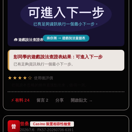
🧰 遊戲說法查證表
彭同學的遊戲說法查證表結果：可進入下一步
已有足夠資訊執行一個最小下一步。
★★★★☆
使用後評價
把我原本忽略的條件直接點出來，值得一測。
⚡ 有料 24
留言 2
分享
開啟貼文 →
曾桑
Casino 裝置相容性檢查
曾
2026/7/6 · FK57-20260706-6391