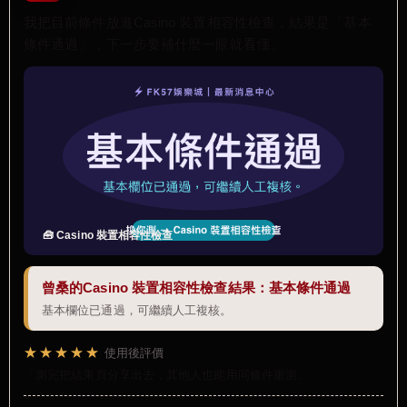
我把目前條件放進Casino 裝置相容性檢查，結果是「基本
條件通過」，下一步要補什麼一眼就看懂。
🧰 Casino 裝置相容性檢查
曾桑的Casino 裝置相容性檢查結果：基本條件通過
基本欄位已通過，可繼續人工複核。
★★★★★
使用後評價
測完把結果頁分享出去，其他人也能用同條件重測。