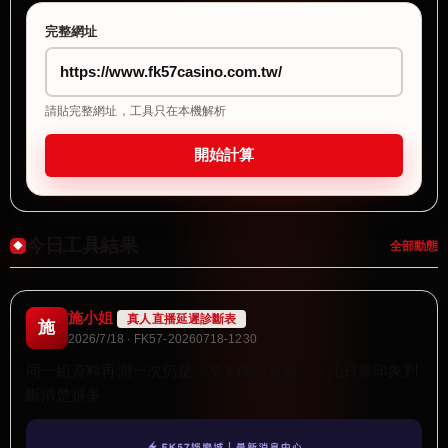
完整網址
請貼完整網址，工具只在本機解析
開始計算
今日工具結果
全部動態
施小姐
真人直播延遲診斷表
施
2026/7/18 · FK57-20260718-1230
同一組資料再測一次仍是「基本條件通過」，比只靠印象判
斷清楚很多。