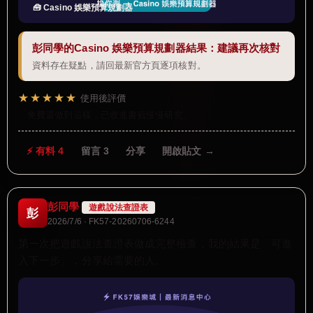
🧰 Casino 娛樂預算規劃器
彭同學的Casino 娛樂預算規劃器結果：建議再次核對
資料存在疑點，請回最新官方頁逐項核對。
★★★★★
使用後評價
免費還做到這樣，已收進書籤慢慢研究。
⚡ 有料 4
留言 3
分享
開啟貼文 →
彭同學
遊戲說法查證表
彭
2026/7/6 · FK57-20260706-6244
第一次把遊戲說法查證表做成完整檢查，我的結果是「可進
入下一步」，分享給需要的人。