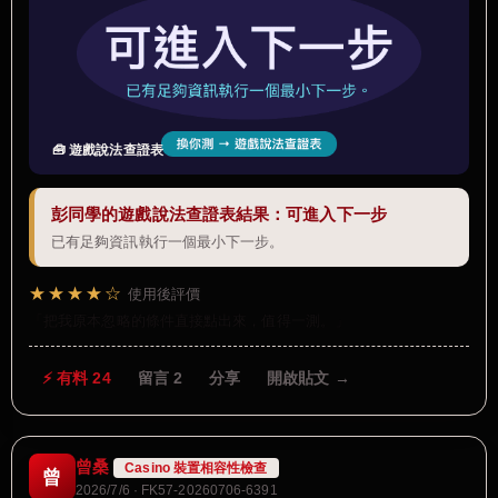
🧰 遊戲說法查證表
彭同學的遊戲說法查證表結果：可進入下一步
已有足夠資訊執行一個最小下一步。
★★★★☆
使用後評價
把我原本忽略的條件直接點出來，值得一測。
⚡ 有料 24
留言 2
分享
開啟貼文 →
曾桑
Casino 裝置相容性檢查
曾
2026/7/6 · FK57-20260706-6391