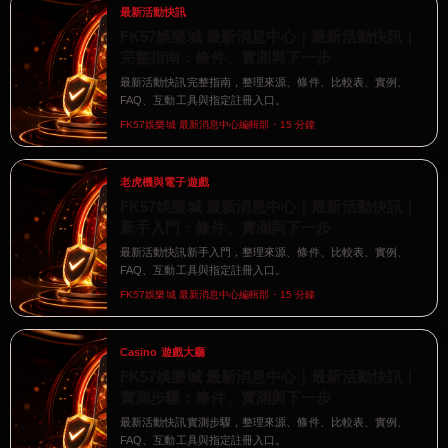
最新活動快訊
FK57娛樂城 最新消息中心｜最新活動快訊｜
完整指南：條件、實測與下一步
最新活動快訊完整指南，整理來源、條件、比較表、實例、
FAQ、互動工具與指定註冊入口。
FK57娛樂城 最新消息中心編輯部・15 分鐘
老虎機與電子遊戲
FK57娛樂城 最新消息中心｜最新活動快訊｜
新手入門：條件、實測與下一步
最新活動快訊新手入門，整理來源、條件、比較表、實例、
FAQ、互動工具與指定註冊入口。
FK57娛樂城 最新消息中心編輯部・15 分鐘
Casino 遊戲大廳
FK57娛樂城 最新消息中心｜最新活動快訊｜
實測步驟：條件、實測與下一步
最新活動快訊實測步驟，整理來源、條件、比較表、實例、
FAQ、互動工具與指定註冊入口。