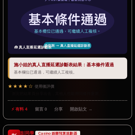
🧰 真人直播延遲診斷表
施小姐的真人直播延遲診斷表結果：基本條件通過
基本欄位已通過，可繼續人工複核。
★★★★☆
使用後評價
測完把結果頁分享出去，其他人也能用同條件重測。
⚡ 有料 4
留言 0
分享
開啟貼文 →
彭同學
Casino 娛樂預算規劃器