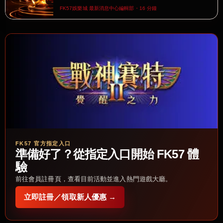
FK57娛樂城 最新消息中心編輯部・16 分鐘
FK57 官方指定入口
準備好了？從指定入口開始 FK57 體
驗
前往會員註冊頁，查看目前活動並進入熱門遊戲大廳。
立即註冊／領取新人優惠 →