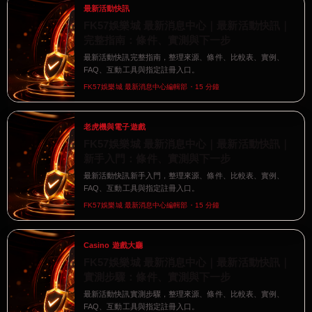
最新活動快訊
FK57娛樂城 最新消息中心｜最新活動快訊｜
完整指南：條件、實測與下一步
最新活動快訊完整指南，整理來源、條件、比較表、實例、
FAQ、互動工具與指定註冊入口。
FK57娛樂城 最新消息中心編輯部・15 分鐘
老虎機與電子遊戲
FK57娛樂城 最新消息中心｜最新活動快訊｜
新手入門：條件、實測與下一步
最新活動快訊新手入門，整理來源、條件、比較表、實例、
FAQ、互動工具與指定註冊入口。
FK57娛樂城 最新消息中心編輯部・15 分鐘
Casino 遊戲大廳
FK57娛樂城 最新消息中心｜最新活動快訊｜
實測步驟：條件、實測與下一步
最新活動快訊實測步驟，整理來源、條件、比較表、實例、
FAQ、互動工具與指定註冊入口。