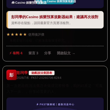
🧰 Casino 娛樂預算規劃器
彭同學的Casino 娛樂預算規劃器結果：建議再次核對
資料存在疑點，請回最新官方頁逐項核對。
★★★★★
使用後評價
免費還做到這樣，已收進書籤慢慢研究。
⚡ 有料 4
留言 3
分享
開啟貼文 →
彭同學
遊戲說法查證表
彭
2026/7/6 · FK57-20260706-6244
第一次把遊戲說法查證表做成完整檢查，我的結果是「可進
入下一步」，分享給需要的人。