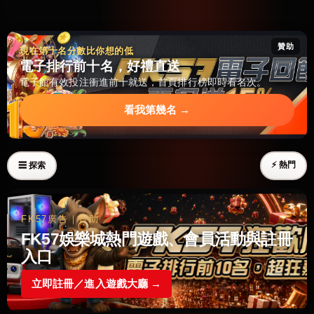
贊助
現在第十名分數比你想的低
電子排行前十名，好禮直送
電子館有效投注衝進前十就送，首頁排行榜即時看名次。
看我第幾名 →
⚡ 熱門
☰ 探索
FK57廣告｜贊助
FK57娛樂城熱門遊戲、會員活動與註冊
入口
立即註冊／進入遊戲大廳 →