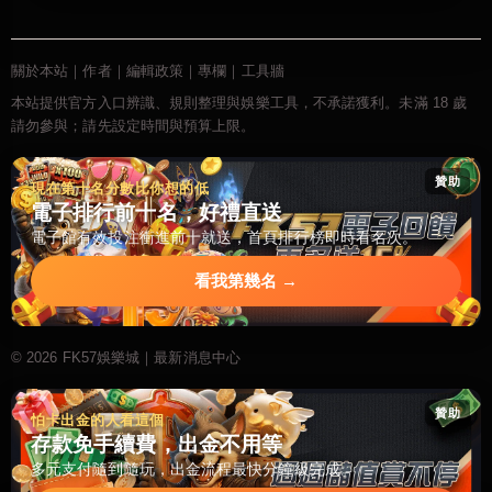
關於本站
｜
作者
｜
編輯政策
｜
專欄
｜
工具牆
本站提供官方入口辨識、規則整理與娛樂工具，不承諾獲利。未滿 18 歲
請勿參與；請先設定時間與預算上限。
贊助
現在第十名分數比你想的低
電子排行前十名，好禮直送
電子館有效投注衝進前十就送，首頁排行榜即時看名次。
看我第幾名 →
© 2026 FK57娛樂城｜最新消息中心
贊助
怕卡出金的人看這個
存款免手續費，出金不用等
多元支付隨到隨玩，出金流程最快分鐘級完成。